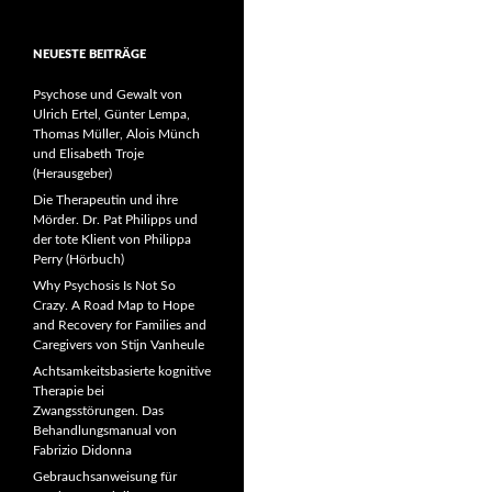
NEUESTE BEITRÄGE
Psychose und Gewalt von
Ulrich Ertel, Günter Lempa,
Thomas Müller, Alois Münch
und Elisabeth Troje
(Herausgeber)
Die Therapeutin und ihre
Mörder. Dr. Pat Philipps und
der tote Klient von Philippa
Perry (Hörbuch)
Why Psychosis Is Not So
Crazy. A Road Map to Hope
and Recovery for Families and
Caregivers von Stijn Vanheule
Achtsamkeitsbasierte kognitive
Therapie bei
Zwangsstörungen. Das
Behandlungsmanual von
Fabrizio Didonna
Gebrauchsanweisung für