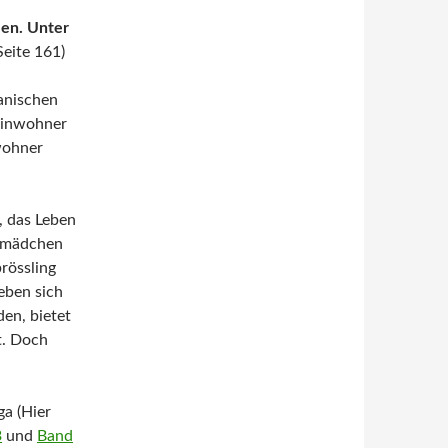
len. Unter
Seite 161)
anischen
 Einwohner
wohner
, das Leben
ausmädchen
rössling
ieben sich
den, bietet
t. Doch
ga (Hier
3
und
Band