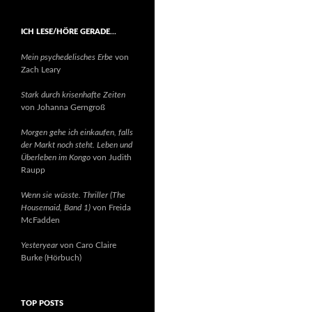
ICH LESE/HÖRE GERADE…
Mein psychedelisches Erbe
von
Zach Leary
Stark durch krisenhafte Zeiten
von Johanna Gerngroß
Morgen gehe ich einkaufen, falls
der Markt noch steht. Leben und
Überleben im Kongo
von Judith
Raupp
Wenn sie wüsste. Thriller (The
Housemaid, Band 1)
von Freida
McFadden
Yesteryear
von Caro Claire
Burke (Hörbuch)
TOP POSTS