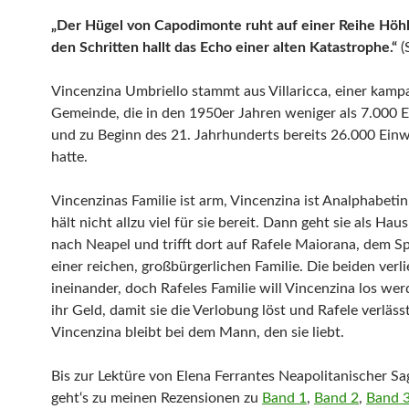
„Der Hügel von Capodimonte ruht auf einer Reihe Höh
den Schritten hallt das Echo einer alten Katastrophe.“
(
Vincenzina Umbriello stammt aus Villaricca, einer kamp
Gemeinde, die in den 1950er Jahren weniger als 7.000
und zu Beginn des 21. Jahrhunderts bereits 26.000 Ein
hatte.
Vincenzinas Familie ist arm, Vincenzina ist Analphabetin
hält nicht allzu viel für sie bereit. Dann geht sie als H
nach Neapel und trifft dort auf Rafele Maiorana, dem Sp
einer reichen, großbürgerlichen Familie. Die beiden verl
ineinander, doch Rafeles Familie will Vincenzina los wer
ihr Geld, damit sie die Verlobung löst und Rafele verläss
Vincenzina bleibt bei dem Mann, den sie liebt.
Bis zur Lektüre von Elena Ferrantes Neapolitanischer Sa
geht‘s zu meinen Rezensionen zu
Band 1
,
Band 2
,
Band 