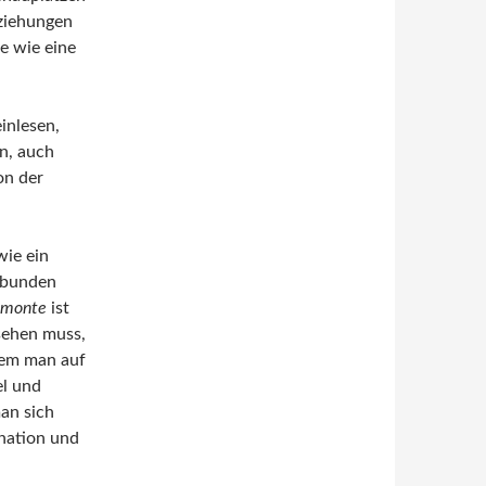
eziehungen
e wie eine
inlesen,
n, auch
on der
wie ein
erbunden
imonte
ist
sehen muss,
dem man auf
el und
an sich
ination und