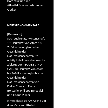
Bordeaux und die
Atlantikküste von Alexander
Oetker
NEUESTE KOMMENTARE
[Rezension]
Sachbuch/Naturwissenschaft
*** Heureka!: Von Atom bis
Zufall – die unglaubliche
Geschichte der
Naturwissenschaften ***
richtig tolle Idee - aber welche
Zielgruppe? - BOOKS AND
CATS
zu
Heureka! Von Atom
bis Zufall – die unglaubliche
Geschichte der
Naturwissenschaften von
Didier Convard, Pierre
Boisserie, Philippe Bercovici
und Cédric Villani
Infraredhead
zu
Am Abend vor
dem Meer von Khaled