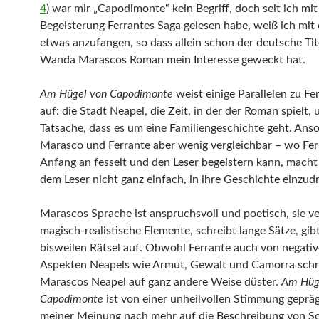
4
) war mir „Capodimonte“ kein Begriff, doch seit ich mit
Begeisterung Ferrantes Saga gelesen habe, weiß ich m
etwas anzufangen, so dass allein schon der deutsche Tit
Wanda Marascos Roman mein Interesse geweckt hat.
Am Hügel von Capodimonte
weist einige Parallelen zu Fe
auf: die Stadt Neapel, die Zeit, in der der Roman spielt, 
Tatsache, dass es um eine Familiengeschichte geht. Ans
Marasco und Ferrante aber wenig vergleichbar – wo Fer
Anfang an fesselt und den Leser begeistern kann, mach
dem Leser nicht ganz einfach, in ihre Geschichte einzud
Marascos Sprache ist anspruchsvoll und poetisch, sie 
magisch-realistische Elemente, schreibt lange Sätze, gibt
bisweilen Rätsel auf. Obwohl Ferrante auch von negati
Aspekten Neapels wie Armut, Gewalt und Camorra schre
Marascos Neapel auf ganz andere Weise düster.
Am Hüg
Capodimonte
ist von einer unheilvollen Stimmung geprägt
meiner Meinung nach mehr auf die Beschreibung von S