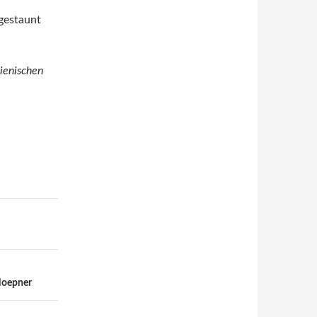
 gestaunt
ienischen
Hoepner