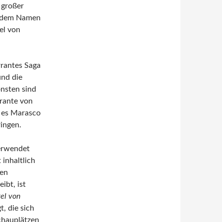
 großer
it dem Namen
el von
rrantes Saga
und die
onsten sind
rante von
t es Marasco
ringen.
verwendet
 inhaltlich
ven
ibt, ist
el von
, die sich
chauplätzen