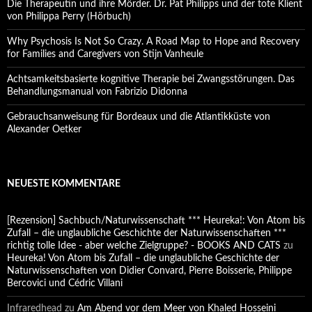
Die Therapeutin und ihre Mörder. Dr. Pat Philipps und der tote Klient
von Philippa Perry (Hörbuch)
Why Psychosis Is Not So Crazy. A Road Map to Hope and Recovery
for Families and Caregivers von Stijn Vanheule
Achtsamkeitsbasierte kognitive Therapie bei Zwangsstörungen. Das
Behandlungsmanual von Fabrizio Didonna
Gebrauchsanweisung für Bordeaux und die Atlantikküste von
Alexander Oetker
NEUESTE KOMMENTARE
[Rezension] Sachbuch/Naturwissenschaft *** Heureka!: Von Atom bis
Zufall – die unglaubliche Geschichte der Naturwissenschaften ***
richtig tolle Idee - aber welche Zielgruppe? - BOOKS AND CATS
zu
Heureka! Von Atom bis Zufall – die unglaubliche Geschichte der
Naturwissenschaften von Didier Convard, Pierre Boisserie, Philippe
Bercovici und Cédric Villani
Infraredhead
zu
Am Abend vor dem Meer von Khaled Hosseini