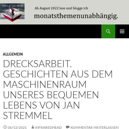
Zum
Inhalt
springen
Suchen
Travel Without Moving
PRIMÄR
MENÜ
ALLGEMEIN
DRECKSARBEIT.
GESCHICHTEN AUS DEM
MASCHINENRAUM
UNSERES BEQUEMEN
LEBENS VON JAN
STREMMEL
06/12/2021
INFRAREDHEAD
KOMMENTAR HINTERLASSEN