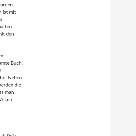
worden.
 ist mit
m
haften
it den
n,
samte Buch,
s
Uhu. Neben
werden die
ass man
 Arten