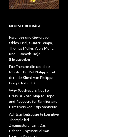
NEUESTE BEITRÄGE
Psychose und Gewalt von
Ulrich Ertel, Günter Lempa,
Thomas Müller, Alois Münch
und Elisabeth Troje
(Herausgeber)
Die Therapeutin und ihre
Mörder. Dr. Pat Philipps und
der tote Klient von Philippa
Perry (Hörbuch)
Why Psychosis Is Not So
Crazy. A Road Map to Hope
and Recovery for Families and
Caregivers von Stijn Vanheule
Achtsamkeitsbasierte kognitive
Therapie bei
Zwangsstörungen. Das
Behandlungsmanual von
Fabrizio Didonna