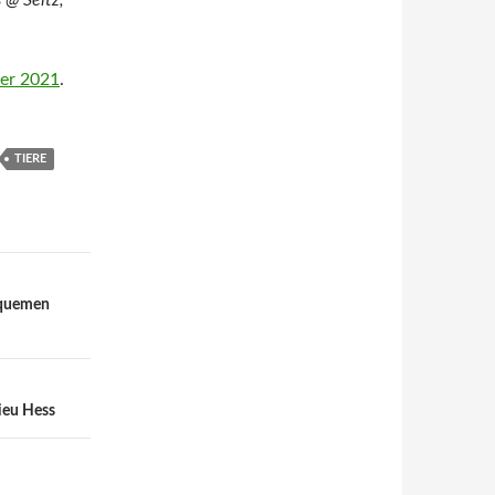
 @ Seitz,
er 2021
.
TIERE
equemen
ieu Hess