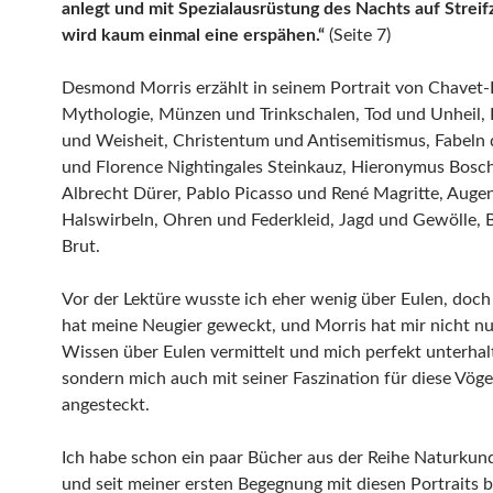
anlegt und mit Spezialausrüstung des Nachts auf Streif
wird kaum einmal eine erspähen.“
(Seite 7)
Desmond Morris erzählt in seinem Portrait von Chavet
Mythologie, Münzen und Trinkschalen, Tod und Unheil, 
und Weisheit, Christentum und Antisemitismus, Fabeln
und Florence Nightingales Steinkauz, Hieronymus Bosc
Albrecht Dürer, Pablo Picasso und René Magritte, Auge
Halswirbeln, Ohren und Federkleid, Jagd und Gewölle, 
Brut.
Vor der Lektüre wusste ich eher wenig über Eulen, doc
hat meine Neugier geweckt, und Morris hat mir nicht nur
Wissen über Eulen vermittelt und mich perfekt unterhal
sondern mich auch mit seiner Faszination für diese Vöge
angesteckt.
Ich habe schon ein paar Bücher aus der Reihe Naturkun
und seit meiner ersten Begegnung mit diesen Portraits b