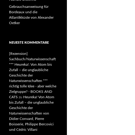
Gebrauchsanweisung für
Bordeaux und die
Atlantikküste von Alexander
Oetker
NEUESTE KOMMENTARE
[Rezension]
Sachbuch/Naturwissenschaft
*** Heureka!: Von Atom bis
Zufall – die unglaubliche
Geschichte der
Naturwissenschaften ***
richtig tolle Idee - aber welche
Zielgruppe? - BOOKS AND
CATS
zu
Heureka! Von Atom
bis Zufall – die unglaubliche
Geschichte der
Naturwissenschaften von
Didier Convard, Pierre
Boisserie, Philippe Bercovici
und Cédric Villani