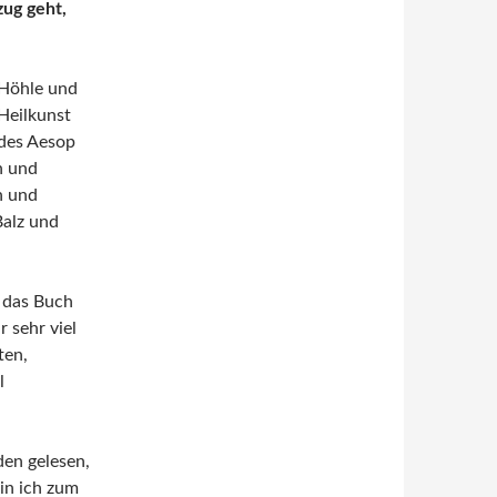
zug geht,
-Höhle und
Heilkunst
 des Aesop
h und
n und
Balz und
h das Buch
 sehr viel
ten,
l
den gelesen,
in ich zum