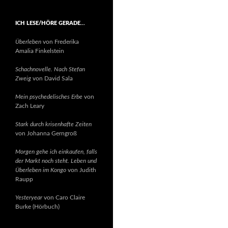
ICH LESE/HÖRE GERADE…
Überleben
von Frederika
Amalia Finkelstein
Schachnovelle. Nach Stefan
Zweig
von David Sala
Mein psychedelisches Erbe
von
Zach Leary
Stark durch krisenhafte Zeiten
von Johanna Gerngroß
Morgen gehe ich einkaufen, falls
der Markt noch steht. Leben und
Überleben im Kongo
von Judith
Raupp
Yesteryear
von Caro Claire
Burke (Hörbuch)