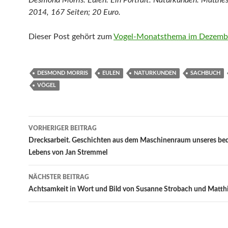
Desmond Morris: Eulen. Ein Portrait. Naturkunden. Matthes
2014, 167 Seiten; 20 Euro.
Dieser Post gehört zum
Vogel-Monatsthema im Dezemb
DESMOND MORRIS
EULEN
NATURKUNDEN
SACHBUCH
VÖGEL
Beitragsnavigation
VORHERIGER BEITRAG
Drecksarbeit. Geschichten aus dem Maschinenraum unseres b
Lebens von Jan Stremmel
NÄCHSTER BEITRAG
Achtsamkeit in Wort und Bild von Susanne Strobach und Matth