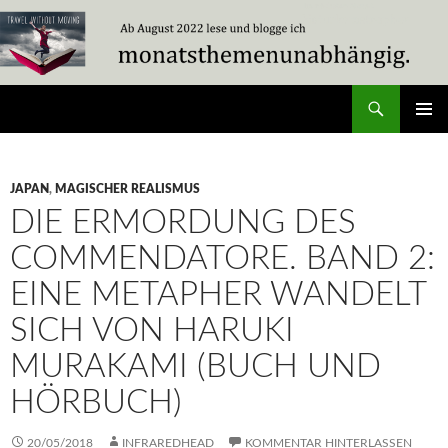
Zum
Inhalt
springen
Suchen
Travel Without Moving
PRIMÄR
MENÜ
JAPAN
,
MAGISCHER REALISMUS
DIE ERMORDUNG DES
COMMENDATORE. BAND 2:
EINE METAPHER WANDELT
SICH VON HARUKI
MURAKAMI (BUCH UND
HÖRBUCH)
20/05/2018
INFRAREDHEAD
KOMMENTAR HINTERLASSEN