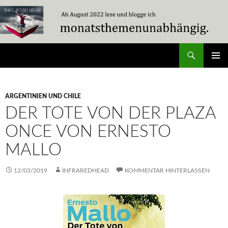
Zum
Inhalt
springen
Suchen
Travel Without Moving
PRIMÄR
MENÜ
ARGENTINIEN UND CHILE
DER TOTE VON DER PLAZA
ONCE VON ERNESTO
MALLO
12/03/2019
INFRAREDHEAD
KOMMENTAR HINTERLASSEN