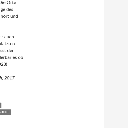
Die Orte
uge des
, hört und
er auch
platzten
sst den
erbar es ob
023!
h, 2017,
SUCHT