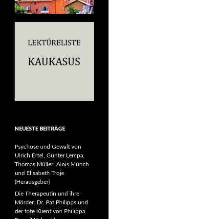
NEUESTE BEITRÄGE
Psychose und Gewalt von
Ulrich Ertel, Günter Lempa,
Thomas Müller, Alois Münch
und Elisabeth Troje
(Herausgeber)
Die Therapeutin und ihre
Mörder. Dr. Pat Philipps und
der tote Klient von Philippa