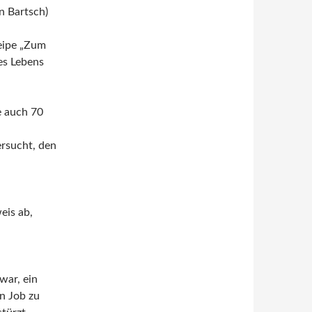
en Bartsch)
neipe „Zum
es Lebens
e auch 70
rsucht, den
eis ab,
war, ein
n Job zu