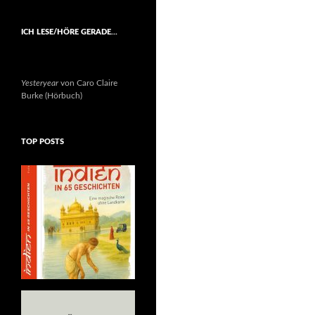
ICH LESE/HÖRE GERADE…
Yesteryear
von Caro Claire
Burke (Hörbuch)
TOP POSTS