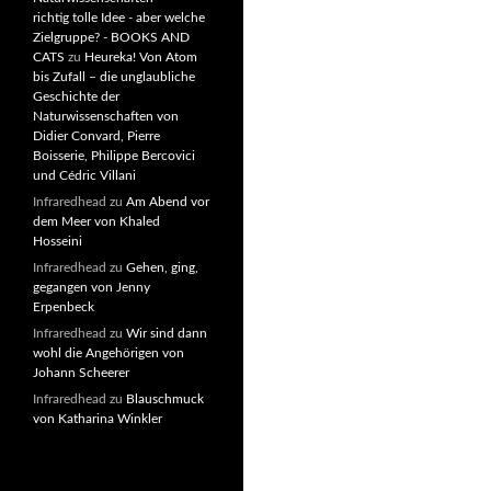
richtig tolle Idee - aber welche
Zielgruppe? - BOOKS AND
CATS
zu
Heureka! Von Atom
bis Zufall – die unglaubliche
Geschichte der
Naturwissenschaften von
Didier Convard, Pierre
Boisserie, Philippe Bercovici
und Cédric Villani
Infraredhead
zu
Am Abend vor
dem Meer von Khaled
Hosseini
Infraredhead
zu
Gehen, ging,
gegangen von Jenny
Erpenbeck
Infraredhead
zu
Wir sind dann
wohl die Angehörigen von
Johann Scheerer
Infraredhead
zu
Blauschmuck
von Katharina Winkler