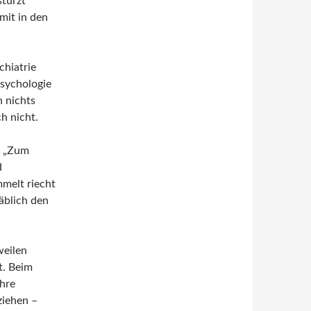
stürzt
mit in den
chiatrie
Psychologie
h nichts
h nicht.
e „Zum
d
mmelt riecht
äblich den
weilen
t. Beim
ihre
iehen –