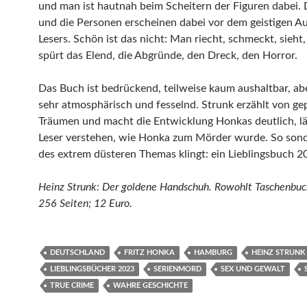
und man ist hautnah beim Scheitern der Figuren dabei. 
und die Personen erscheinen dabei vor dem geistigen A
Lesers. Schön ist das nicht: Man riecht, schmeckt, sieht
spürt das Elend, die Abgründe, den Dreck, den Horror.
Das Buch ist bedrückend, teilweise kaum aushaltbar, ab
sehr atmosphärisch und fesselnd. Strunk erzählt von ge
Träumen und macht die Entwicklung Honkas deutlich, lä
Leser verstehen, wie Honka zum Mörder wurde. So sond
des extrem düsteren Themas klingt: ein Lieblingsbuch 2
Heinz Strunk: Der goldene Handschuh. Rowohlt Taschenbuc
256 Seiten; 12 Euro.
DEUTSCHLAND
FRITZ HONKA
HAMBURG
HEINZ STRUNK
LIEBLINGSBÜCHER 2023
SERIENMORD
SEX UND GEWALT
TRUE CRIME
WAHRE GESCHICHTE