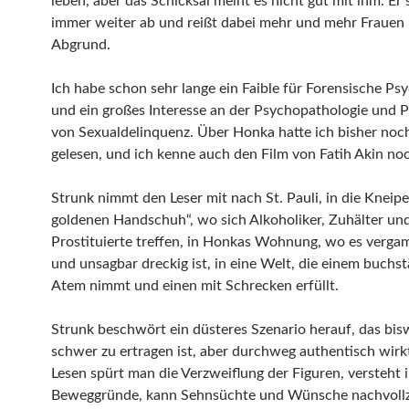
leben, aber das Schicksal meint es nicht gut mit ihm. Er 
immer weiter ab und reißt dabei mehr und mehr Frauen 
Abgrund.
Ich habe schon sehr lange ein Faible für Forensische Psy
und ein großes Interesse an der Psychopathologie und 
von Sexualdelinquenz. Über Honka hatte ich bisher noc
gelesen, und ich kenne auch den Film von Fatih Akin noc
Strunk nimmt den Leser mit nach St. Pauli, in die Kneip
goldenen Handschuh“, wo sich Alkoholiker, Zuhälter un
Prostituierte treffen, in Honkas Wohnung, wo es verga
und unsagbar dreckig ist, in eine Welt, die einem buchst
Atem nimmt und einen mit Schrecken erfüllt.
Strunk beschwört ein düsteres Szenario herauf, das bis
schwer zu ertragen ist, aber durchweg authentisch wirk
Lesen spürt man die Verzweiflung der Figuren, versteht 
Beweggründe, kann Sehnsüchte und Wünsche nachvollz