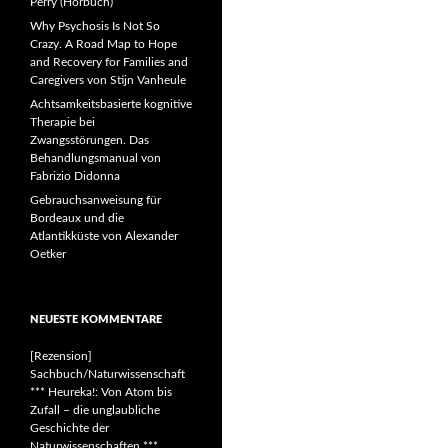
Perry (Hörbuch)
Why Psychosis Is Not So
Crazy. A Road Map to Hope
and Recovery for Families and
Caregivers von Stijn Vanheule
Achtsamkeitsbasierte kognitive
Therapie bei
Zwangsstörungen. Das
Behandlungsmanual von
Fabrizio Didonna
Gebrauchsanweisung für
Bordeaux und die
Atlantikküste von Alexander
Oetker
NEUESTE KOMMENTARE
[Rezension]
Sachbuch/Naturwissenschaft
*** Heureka!: Von Atom bis
Zufall – die unglaubliche
Geschichte der
Naturwissenschaften ***