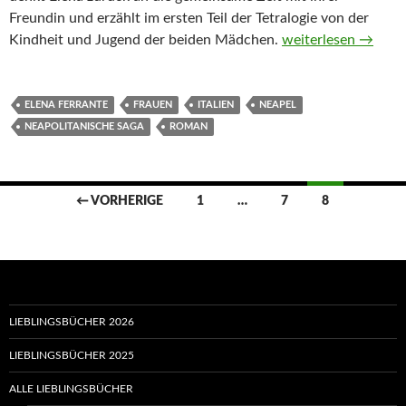
Freundin und erzählt im ersten Teil der Tetralogie von der
Meine geniale Freu
Kindheit und Jugend der beiden Mädchen.
weiterlesen
→
ELENA FERRANTE
FRAUEN
ITALIEN
NEAPEL
NEAPOLITANISCHE SAGA
ROMAN
Beitragsnavigation
← VORHERIGE
1
…
7
8
LIEBLINGSBÜCHER 2026
LIEBLINGSBÜCHER 2025
ALLE LIEBLINGSBÜCHER