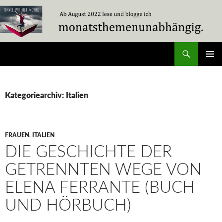
Zum
Inhalt
springen
Suchen
Travel Without Moving
PRIMÄR
MENÜ
Kategoriearchiv: Italien
FRAUEN
,
ITALIEN
DIE GESCHICHTE DER
GETRENNTEN WEGE VON
ELENA FERRANTE (BUCH
UND HÖRBUCH)