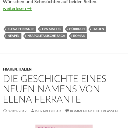
Wünschen und Sehnsüchten auf beiden Seiten.
Die Geschichte eines neuen Namens von Elena Ferrante (Hörb
weiterlesen
→
ELENA FERRANTE
EVA MATTES
HÖRBUCH
ITALIEN
NEAPEL
NEAPOLITANISCHE SAGA
ROMAN
FRAUEN
,
ITALIEN
DIE GESCHICHTE EINES
NEUEN NAMENS VON
ELENA FERRANTE
07/01/2017
INFRAREDHEAD
KOMMENTAR HINTERLASSEN