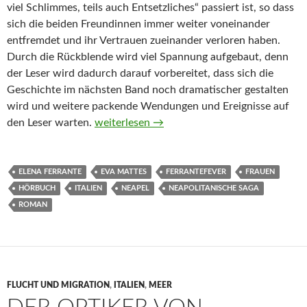
viel Schlimmes, teils auch Entsetzliches“ passiert ist, so dass
sich die beiden Freundinnen immer weiter voneinander
entfremdet und ihr Vertrauen zueinander verloren haben.
Durch die Rückblende wird viel Spannung aufgebaut, denn
der Leser wird dadurch darauf vorbereitet, dass sich die
Geschichte im nächsten Band noch dramatischer gestalten
wird und weitere packende Wendungen und Ereignisse auf
Die Geschichte der getrennten Wege von El
den Leser warten.
weiterlesen
→
ELENA FERRANTE
EVA MATTES
FERRANTEFEVER
FRAUEN
HÖRBUCH
ITALIEN
NEAPEL
NEAPOLITANISCHE SAGA
ROMAN
FLUCHT UND MIGRATION
,
ITALIEN
,
MEER