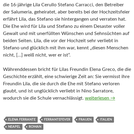
die 16-jährige Lila Cerullo Stefano Carracci, den Betreiber
der Salumeria, geheiratet, aber bereits bei der Hochzeitsfeier
erfährt Lila, das Stefano sie hintergangen und verraten hat.
Die Ehe wird für Lila und Stefano zu einem Desaster voller
Gewalt und mit unerfüllten Wünschen und Sehnsüchten auf
beiden Seiten. Lila, die vor der Hochzeit sehr verliebt in
Stefano und glücklich mit ihm war, kennt „diesen Menschen
nicht, […] weiß nicht, wer er ist“.
Währenddessen bricht für Lilas Freundin Elena Greco, die die
Geschichte erzählt, eine schwierige Zeit an: Sie vermisst ihre
Freundin Lila, die sie durch die Ehe mit Stefano verloren
glaubt, und ist unglücklich verliebt in Nino Sarratore,
Die Geschichte eines n
wodurch sie die Schule vernachlässigt.
weiterlesen
→
ELENA FERRANTE
FERRANTEFEVER
FRAUEN
ITALIEN
NEAPEL
ROMAN