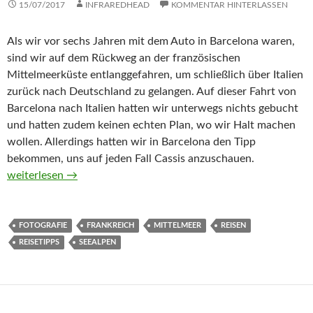
15/07/2017
INFRAREDHEAD
KOMMENTAR HINTERLASSEN
Als wir vor sechs Jahren mit dem Auto in Barcelona waren,
sind wir auf dem Rückweg an der französischen
Mittelmeerküste entlanggefahren, um schließlich über Italien
zurück nach Deutschland zu gelangen. Auf dieser Fahrt von
Barcelona nach Italien hatten wir unterwegs nichts gebucht
und hatten zudem keinen echten Plan, wo wir Halt machen
wollen. Allerdings hatten wir in Barcelona den Tipp
bekommen, uns auf jeden Fall Cassis anzuschauen.
Fahrt entlang der französischen Mittelmeerküste und in die Se
weiterlesen
→
FOTOGRAFIE
FRANKREICH
MITTELMEER
REISEN
REISETIPPS
SEEALPEN