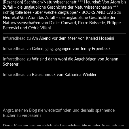
[Rezension] Sachbuch/Naturwissenschaft *** Heureka!: Von Atom bis
Zufall – die unglaubliche Geschichte der Naturwissenschaften ***
richtig tolle Idee - aber welche Zielgruppe? - BOOKS AND CATS
zu
Heureka! Von Atom bis Zufall – die unglaubliche Geschichte der
Naturwissenschaften von Didier Convard, Pierre Boisserie, Philippe
Bercovici und Cédric Villani
Infraredhead
zu
Am Abend vor dem Meer von Khaled Hosseini
Infraredhead
zu
Gehen, ging, gegangen von Jenny Erpenbeck
Infraredhead
zu
Wir sind dann wohl die Angehörigen von Johann
Scheerer
Infraredhead
zu
Blauschmuck von Katharina Winkler
Angst, meinen Blog nie wiederzufinden und deshalb spannende
Bücher zu verpassen?
Dann füge am besten gleich ein Lesezeichen hinzu oder folge mir per