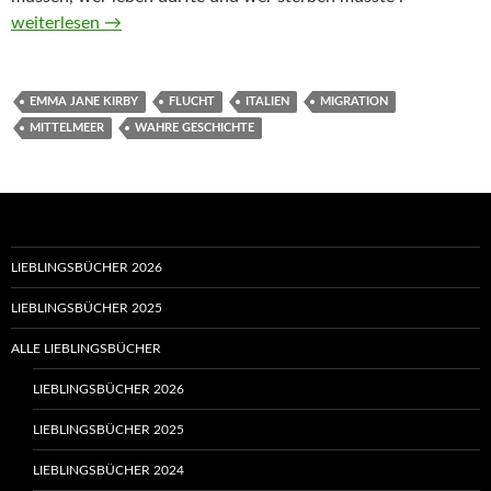
Der Optiker von Lampedusa von Emma Jane Kirby
weiterlesen
→
EMMA JANE KIRBY
FLUCHT
ITALIEN
MIGRATION
MITTELMEER
WAHRE GESCHICHTE
LIEBLINGSBÜCHER 2026
LIEBLINGSBÜCHER 2025
ALLE LIEBLINGSBÜCHER
LIEBLINGSBÜCHER 2026
LIEBLINGSBÜCHER 2025
LIEBLINGSBÜCHER 2024