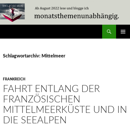
Zum
Inhalt
springen
Suchen
Travel Without Moving
PRIMÄR
MENÜ
Schlagwortarchiv: Mittelmeer
FRANKREICH
FAHRT ENTLANG DER
FRANZÖSISCHEN
MITTELMEERKÜSTE UND IN
DIE SEEALPEN