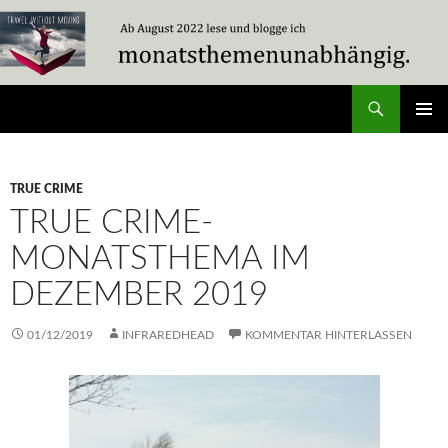
Zum
Inhalt
springen
Suchen
Travel Without Moving
PRIMÄR
MENÜ
TRUE CRIME
TRUE CRIME-
MONATSTHEMA IM
DEZEMBER 2019
01/12/2019
INFRAREDHEAD
KOMMENTAR HINTERLASSEN