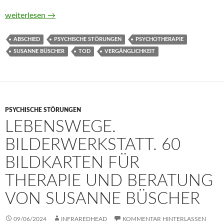
Trauer und Abschied. Bilderwerkstatt. 80 Bildkarten für Ther
weiterlesen
→
ABSCHIED
PSYCHISCHE STÖRUNGEN
PSYCHOTHERAPIE
SUSANNE BÜSCHER
TOD
VERGÄNGLICHKEIT
PSYCHISCHE STÖRUNGEN
LEBENSWEGE.
BILDERWERKSTATT. 60
BILDKARTEN FÜR
THERAPIE UND BERATUNG
VON SUSANNE BÜSCHER
09/06/2024
INFRAREDHEAD
KOMMENTAR HINTERLASSEN