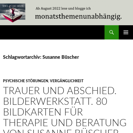
Zum
Inhalt
springen
Suchen
Travel Without Moving
PRIMÄR
MENÜ
Schlagwortarchiv: Susanne Büscher
PSYCHISCHE STÖRUNGEN
,
VERGÄNGLICHKEIT
TRAUER UND ABSCHIED.
BILDERWERKSTATT. 80
BILDKARTEN FÜR
THERAPIE UND BERATUNG