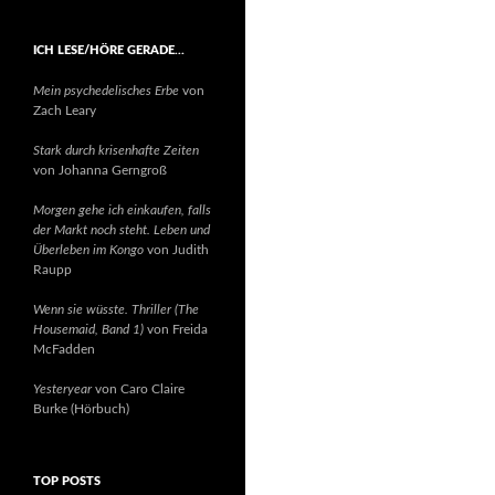
ICH LESE/HÖRE GERADE…
Mein psychedelisches Erbe
von
Zach Leary
Stark durch krisenhafte Zeiten
von Johanna Gerngroß
Morgen gehe ich einkaufen, falls
der Markt noch steht. Leben und
Überleben im Kongo
von Judith
Raupp
Wenn sie wüsste. Thriller (The
Housemaid, Band 1)
von Freida
McFadden
Yesteryear
von Caro Claire
Burke (Hörbuch)
TOP POSTS