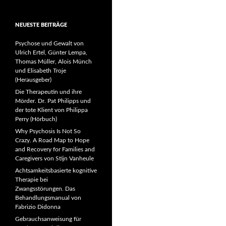
NEUESTE BEITRÄGE
Psychose und Gewalt von
Ulrich Ertel, Günter Lempa,
Thomas Müller, Alois Münch
und Elisabeth Troje
(Herausgeber)
Die Therapeutin und ihre
Mörder. Dr. Pat Philipps und
der tote Klient von Philippa
Perry (Hörbuch)
Why Psychosis Is Not So
Crazy. A Road Map to Hope
and Recovery for Families and
Caregivers von Stijn Vanheule
Achtsamkeitsbasierte kognitive
Therapie bei
Zwangsstörungen. Das
Behandlungsmanual von
Fabrizio Didonna
Gebrauchsanweisung für