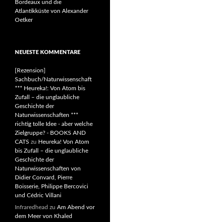
Bordeaux und die
Atlantikküste von Alexander
Oetker
NEUESTE KOMMENTARE
[Rezension]
Sachbuch/Naturwissenschaft
*** Heureka!: Von Atom bis
Zufall – die unglaubliche
Geschichte der
Naturwissenschaften ***
richtig tolle Idee - aber welche
Zielgruppe? - BOOKS AND
CATS
zu
Heureka! Von Atom
bis Zufall – die unglaubliche
Geschichte der
Naturwissenschaften von
Didier Convard, Pierre
Boisserie, Philippe Bercovici
und Cédric Villani
Infraredhead
zu
Am Abend vor
dem Meer von Khaled