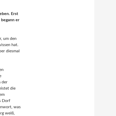
eben. Erst
, begann er
r, um den
issen hat.
ber diesmal
en
e
 der
istet die
dem
s Dorf
renwort, was
rg weiß,