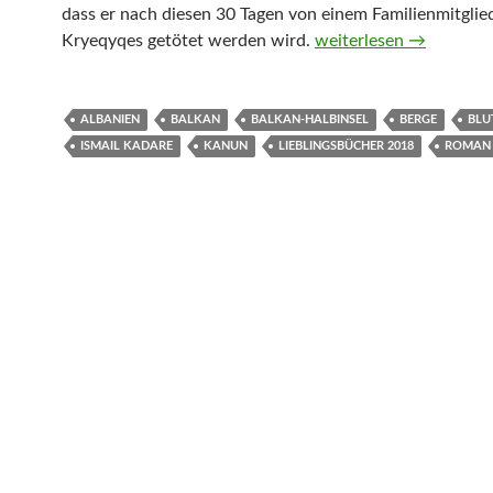
dass er nach diesen 30 Tagen von einem Familienmitglie
Der zerrissene April vo
Kryeqyqes getötet werden wird.
weiterlesen
→
ALBANIEN
BALKAN
BALKAN-HALBINSEL
BERGE
BLU
ISMAIL KADARE
KANUN
LIEBLINGSBÜCHER 2018
ROMAN