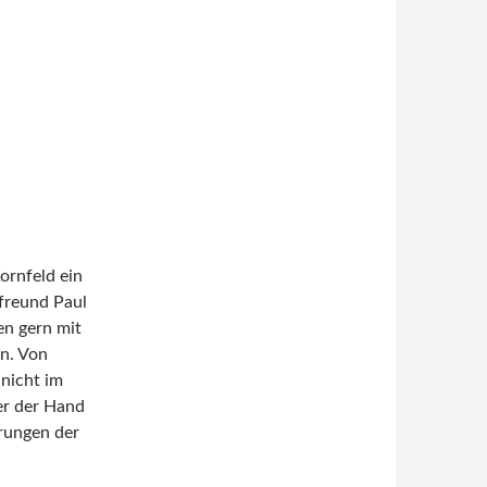
Kornfeld ein
dfreund Paul
en gern mit
n. Von
 nicht im
er der Hand
erungen der