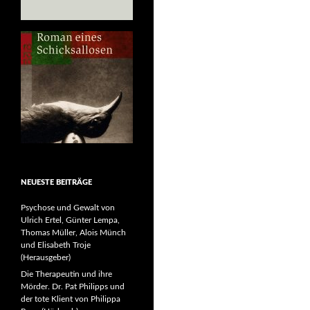
NEUESTE BEITRÄGE
Psychose und Gewalt von
Ulrich Ertel, Günter Lempa,
Thomas Müller, Alois Münch
und Elisabeth Troje
(Herausgeber)
Die Therapeutin und ihre
Mörder. Dr. Pat Philipps und
der tote Klient von Philippa