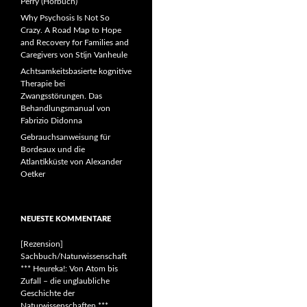
Perry (Hörbuch)
Why Psychosis Is Not So
Crazy. A Road Map to Hope
and Recovery for Families and
Caregivers von Stijn Vanheule
Achtsamkeitsbasierte kognitive
Therapie bei
Zwangsstörungen. Das
Behandlungsmanual von
Fabrizio Didonna
Gebrauchsanweisung für
Bordeaux und die
Atlantikküste von Alexander
Oetker
NEUESTE KOMMENTARE
[Rezension]
Sachbuch/Naturwissenschaft
*** Heureka!: Von Atom bis
Zufall – die unglaubliche
Geschichte der
Naturwissenschaften ***