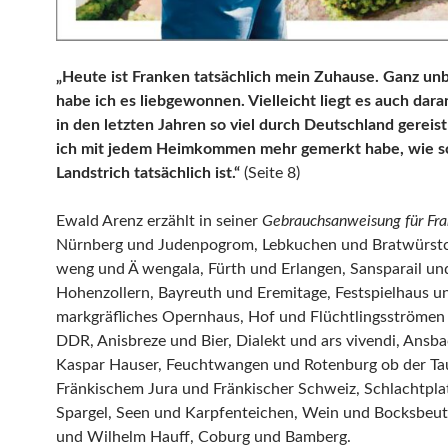
„Heute ist Franken tatsächlich mein Zuhause. Ganz u
habe ich es liebgewonnen. Vielleicht liegt es auch daran
in den letzten Jahren so viel durch Deutschland gereist
ich mit jedem Heimkommen mehr gemerkt habe, wie s
Landstrich tatsächlich ist.“
(Seite 8)
Ewald Arenz erzählt in seiner
Gebrauchsanweisung für Fr
Nürnberg und Judenpogrom, Lebkuchen und Bratwürstc
weng und Ä wengala, Fürth und Erlangen, Sansparail un
Hohenzollern, Bayreuth und Eremitage, Festspielhaus u
markgräfliches Opernhaus, Hof und Flüchtlingsströmen
DDR, Anisbreze und Bier, Dialekt und ars vivendi, Ansb
Kaspar Hauser, Feuchtwangen und Rotenburg ob der Ta
Fränkischem Jura und Fränkischer Schweiz, Schlachtpla
Spargel, Seen und Karpfenteichen, Wein und Bocksbeute
und Wilhelm Hauff, Coburg und Bamberg.