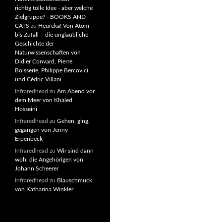
richtig tolle Idee - aber welche
Zielgruppe? - BOOKS AND
CATS
zu
Heureka! Von Atom
bis Zufall – die unglaubliche
Geschichte der
Naturwissenschaften von
Didier Convard, Pierre
Boisserie, Philippe Bercovici
und Cédric Villani
Infraredhead
zu
Am Abend vor
dem Meer von Khaled
Hosseini
Infraredhead
zu
Gehen, ging,
gegangen von Jenny
Erpenbeck
Infraredhead
zu
Wir sind dann
wohl die Angehörigen von
Johann Scheerer
Infraredhead
zu
Blauschmuck
von Katharina Winkler