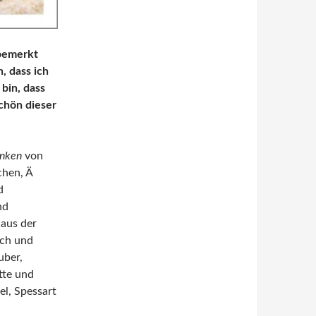
nbemerkt
, dass ich
 bin, dass
chön dieser
anken
von
hen, Ä
d
nd
 aus der
ach und
uber,
tte und
l, Spessart