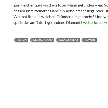
Zur gleichen Zeit wird ein toter Mann gefunden – ein Sc
dessen unmittelbarer Nähe ein Rohdiamant liegt. Wer i
Wer hat ihn aus welchen Gründen umgebracht? Und wel
Das Diamante
spielt der am Tatort gefundene Diamant?
weiterlesen
→
BERLIN
DEUTSCHLAND
EWALD ARENZ
ROMAN