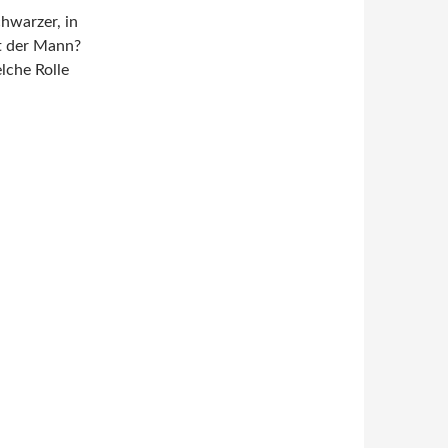
hwarzer, in
st der Mann?
che Rolle
nmädchen von Ewald Arenz