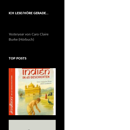
ICH LESE/HÖRE GERADE…
Yesteryear
von Caro Claire
Burke (Hörbuch)
TOP POSTS