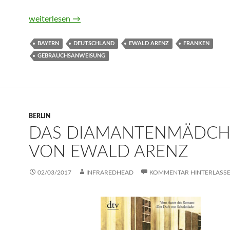
Gebrauchsanweisung für Franken von Ewald Arenz
weiterlesen
→
BAYERN
DEUTSCHLAND
EWALD ARENZ
FRANKEN
GEBRAUCHSANWEISUNG
BERLIN
DAS DIAMANTENMÄDC
VON EWALD ARENZ
02/03/2017
INFRAREDHEAD
KOMMENTAR HINTERLASS