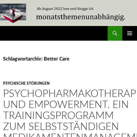
Zum
Inhalt
springen
Suchen
Travel Without Moving
PRIMÄR
MENÜ
Schlagwortarchiv: Better Care
PSYCHISCHE STÖRUNGEN
PSYCHOPHARMAKOTHERAP
UND EMPOWERMENT. EIN
TRAININGSPROGRAMM
ZUM SELBSTSTÄNDIGEN