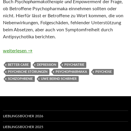
Buch
Psychopharmakotherapie und Empowerment
der Frage,
ob Betroffene Psychopharmaka einnehmen sollten oder
nicht. Hierfür lässt er Betroffene zu Wort kommen, die von
Nebenwirkungen, Folgeschäden, fehlender Unterstützung
beim Absetzen, aber auch von Symptomfreiheit durch
Antipsychotika berichten.
Psychopharmakotherapie und Empowerment. Ein Trainingspr
weiterlesen
→
BETTER CARE
DEPRESSION
PSYCHIATRIE
PSYCHISCHE STÖRUNGEN
PSYCHOPHARMAKA
PSYCHOSE
SCHIZOPHRENIE
UWE BERND SCHIRMER
LIEBLINGSBÜCHER 2026
LIEBLINGSBÜCHER 2025