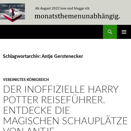
Zum
Inhalt
springen
Suchen
Travel Without Moving
PRIMÄR
MENÜ
Schlagwortarchiv: Antje Gerstenecker
VEREINIGTES KÖNIGREICH
DER INOFFIZIELLE HARRY
POTTER REISEFÜHRER.
ENTDECKE DIE
MAGISCHEN SCHAUPLÄTZE