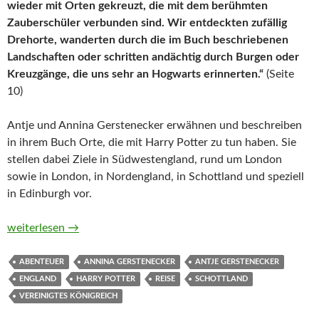
wieder mit Orten gekreuzt, die mit dem berühmten
Zauberschüler verbunden sind. Wir entdeckten zufällig
Drehorte, wanderten durch die im Buch beschriebenen
Landschaften oder schritten andächtig durch Burgen oder
Kreuzgänge, die uns sehr an Hogwarts erinnerten.“
(Seite
10)
Antje und Annina Gerstenecker erwähnen und beschreiben
in ihrem Buch Orte, die mit Harry Potter zu tun haben. Sie
stellen dabei Ziele in Südwestengland, rund um London
sowie in London, in Nordengland, in Schottland und speziell
in Edinburgh vor.
Der inoffizielle Harry Potter Reiseführer. Entdecke die magis
weiterlesen
→
ABENTEUER
ANNINA GERSTENECKER
ANTJE GERSTENECKER
ENGLAND
HARRY POTTER
REISE
SCHOTTLAND
VEREINIGTES KÖNIGREICH