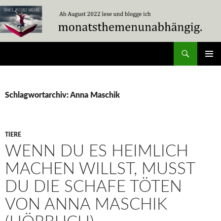
Zum
Inhalt
springen
Suchen
Travel Without Moving
PRIMÄR
MENÜ
Schlagwortarchiv: Anna Maschik
TIERE
WENN DU ES HEIMLICH
MACHEN WILLST, MUSST
DU DIE SCHAFE TÖTEN
VON ANNA MASCHIK