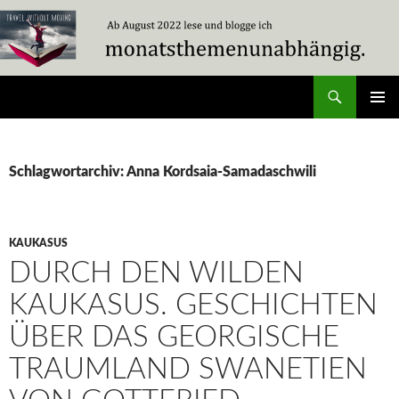
Zum
Inhalt
springen
Suchen
Travel Without Moving
PRIMÄR
MENÜ
Schlagwortarchiv: Anna Kordsaia-Samadaschwili
KAUKASUS
DURCH DEN WILDEN
KAUKASUS. GESCHICHTEN
ÜBER DAS GEORGISCHE
TRAUMLAND SWANETIEN