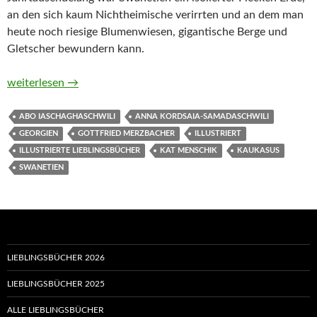
an den sich kaum Nichtheimische verirrten und an dem man
heute noch riesige Blumenwiesen, gigantische Berge und
Gletscher bewundern kann.
Durch den wilden Kaukasus. Geschichten über das georgische
weiterlesen
→
ABO IASCHAGHASCHWILI
ANNA KORDSAIA-SAMADASCHWILI
GEORGIEN
GOTTFRIED MERZBACHER
ILLUSTRIERT
ILLUSTRIERTE LIEBLINGSBÜCHER
KAT MENSCHIK
KAUKASUS
SWANETIEN
LIEBLINGSBÜCHER 2026
LIEBLINGSBÜCHER 2025
ALLE LIEBLINGSBÜCHER