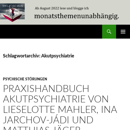
Zum
Inhalt
springen
Suchen
Travel Without Moving
PRIMÄR
MENÜ
Schlagwortarchiv: Akutpsychiatrie
PSYCHISCHE STÖRUNGEN
PRAXISHANDBUCH
AKUTPSYCHIATRIE VON
LIESELOTTE MAHLER, INA
JARCHOV-JÁDI UND