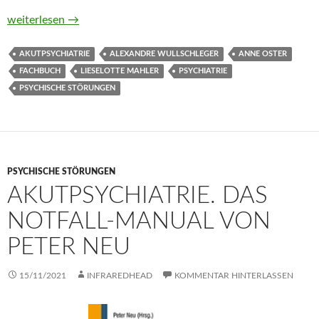
Nachbesprechung von Zwangsmaßnahmen. Ein Praxisleitfaden v
weiterlesen
→
AKUTPSYCHIATRIE
ALEXANDRE WULLSCHLEGER
ANNE OSTER
FACHBUCH
LIESELOTTE MAHLER
PSYCHIATRIE
PSYCHISCHE STÖRUNGEN
PSYCHISCHE STÖRUNGEN
AKUTPSYCHIATRIE. DAS
NOTFALL-MANUAL VON
PETER NEU
15/11/2021
INFRAREDHEAD
KOMMENTAR HINTERLASSEN