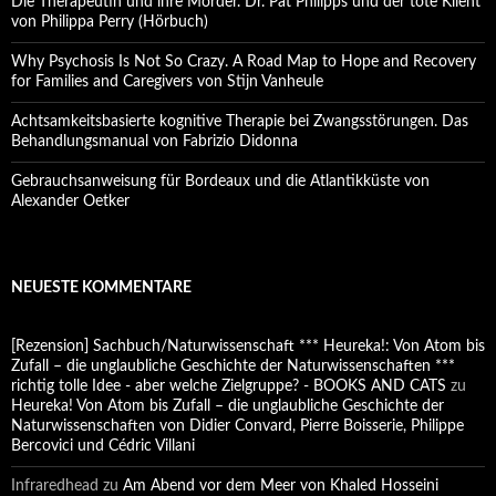
Die Therapeutin und ihre Mörder. Dr. Pat Philipps und der tote Klient
von Philippa Perry (Hörbuch)
Why Psychosis Is Not So Crazy. A Road Map to Hope and Recovery
for Families and Caregivers von Stijn Vanheule
Achtsamkeitsbasierte kognitive Therapie bei Zwangsstörungen. Das
Behandlungsmanual von Fabrizio Didonna
Gebrauchsanweisung für Bordeaux und die Atlantikküste von
Alexander Oetker
NEUESTE KOMMENTARE
[Rezension] Sachbuch/Naturwissenschaft *** Heureka!: Von Atom bis
Zufall – die unglaubliche Geschichte der Naturwissenschaften ***
richtig tolle Idee - aber welche Zielgruppe? - BOOKS AND CATS
zu
Heureka! Von Atom bis Zufall – die unglaubliche Geschichte der
Naturwissenschaften von Didier Convard, Pierre Boisserie, Philippe
Bercovici und Cédric Villani
Infraredhead
zu
Am Abend vor dem Meer von Khaled Hosseini