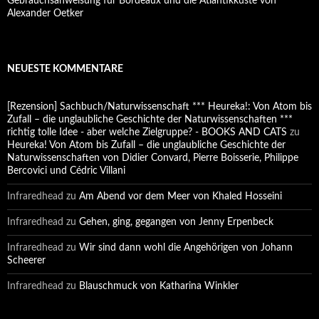
Gebrauchsanweisung für Bordeaux und die Atlantikküste von
Alexander Oetker
NEUESTE KOMMENTARE
[Rezension] Sachbuch/Naturwissenschaft *** Heureka!: Von Atom bis
Zufall – die unglaubliche Geschichte der Naturwissenschaften ***
richtig tolle Idee - aber welche Zielgruppe? - BOOKS AND CATS
zu
Heureka! Von Atom bis Zufall – die unglaubliche Geschichte der
Naturwissenschaften von Didier Convard, Pierre Boisserie, Philippe
Bercovici und Cédric Villani
Infraredhead
zu
Am Abend vor dem Meer von Khaled Hosseini
Infraredhead
zu
Gehen, ging, gegangen von Jenny Erpenbeck
Infraredhead
zu
Wir sind dann wohl die Angehörigen von Johann
Scheerer
Infraredhead
zu
Blauschmuck von Katharina Winkler