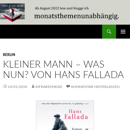
Zum
Inhalt
springen
Suchen
Travel Without Moving
PRIMÄR
MENÜ
BERLIN
KLEINER MANN – WAS
NUN? VON HANS FALLADA
14/01/2018
INFRAREDHEAD
KOMMENTAR HINTERLASSEN