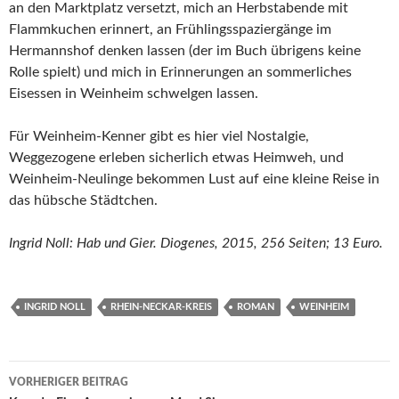
an den Marktplatz versetzt, mich an Herbstabende mit
Flammkuchen erinnert, an Frühlingsspaziergänge im
Hermannshof denken lassen (der im Buch übrigens keine
Rolle spielt) und mich in Erinnerungen an sommerliches
Eisessen in Weinheim schwelgen lassen.
Für Weinheim-Kenner gibt es hier viel Nostalgie,
Weggezogene erleben sicherlich etwas Heimweh, und
Weinheim-Neulinge bekommen Lust auf eine kleine Reise in
das hübsche Städtchen.
Ingrid Noll: Hab und Gier. Diogenes, 2015, 256 Seiten; 13 Euro.
INGRID NOLL
RHEIN-NECKAR-KREIS
ROMAN
WEINHEIM
Beitragsnavigation
VORHERIGER BEITRAG