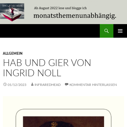
Zum
Inhalt
springen
Suchen
Travel Without Moving
PRIMÄR
MENÜ
ALLGEMEIN
HAB UND GIER VON
INGRID NOLL
01/12/2023
INFRAREDHEAD
KOMMENTAR HINTERLASSEN