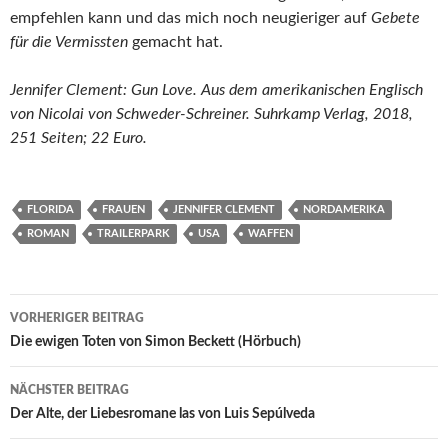
empfehlen kann und das mich noch neugieriger auf
Gebete
für die Vermissten
gemacht hat.
Jennifer Clement: Gun Love. Aus dem amerikanischen Englisch
von Nicolai von Schweder-Schreiner. Suhrkamp Verlag, 2018,
251 Seiten; 22 Euro.
FLORIDA
FRAUEN
JENNIFER CLEMENT
NORDAMERIKA
ROMAN
TRAILERPARK
USA
WAFFEN
Beitragsnavigation
VORHERIGER BEITRAG
Die ewigen Toten von Simon Beckett (Hörbuch)
NÄCHSTER BEITRAG
Der Alte, der Liebesromane las von Luis Sepúlveda