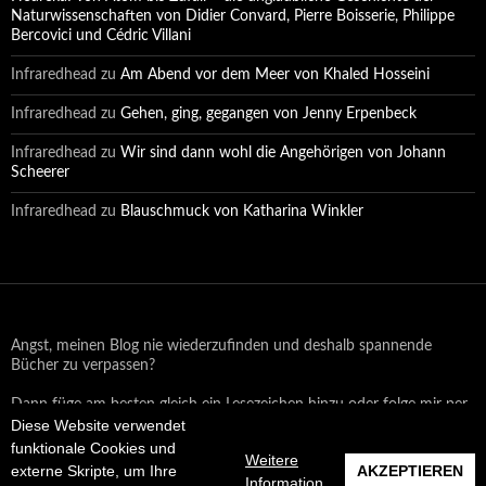
Naturwissenschaften von Didier Convard, Pierre Boisserie, Philippe
Bercovici und Cédric Villani
Infraredhead
zu
Am Abend vor dem Meer von Khaled Hosseini
Infraredhead
zu
Gehen, ging, gegangen von Jenny Erpenbeck
Infraredhead
zu
Wir sind dann wohl die Angehörigen von Johann
Scheerer
Infraredhead
zu
Blauschmuck von Katharina Winkler
Angst, meinen Blog nie wiederzufinden und deshalb spannende
Bücher zu verpassen?
Dann füge am besten gleich ein Lesezeichen hinzu oder folge mir per
Email oder auf Facebook!
Diese Website verwendet
funktionale Cookies und
Weitere
externe Skripte, um Ihre
AKZEPTIEREN
Information