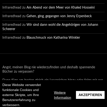
Infraredhead
zu
Am Abend vor dem Meer von Khaled Hosseini
Infraredhead
zu
Gehen, ging, gegangen von Jenny Erpenbeck
Infraredhead
zu
Wir sind dann wohl die Angehörigen von Johann
Scheerer
Infraredhead
zu
Blauschmuck von Katharina Winkler
Angst, meinen Blog nie wiederzufinden und deshalb spannende
Bücher zu verpassen?
Dann füge am besten gleich ein Lesezeichen hinzu oder folge mir per
Diese Website verwendet
Email oder auf Facebook!
funktionale Cookies und
Weitere
externe Skripte, um Ihre
AKZEPTIEREN
Information
Benutzererfahrung zu
Datenschutzerklärung
Stolz präsentiert von WordPress
verbessern.