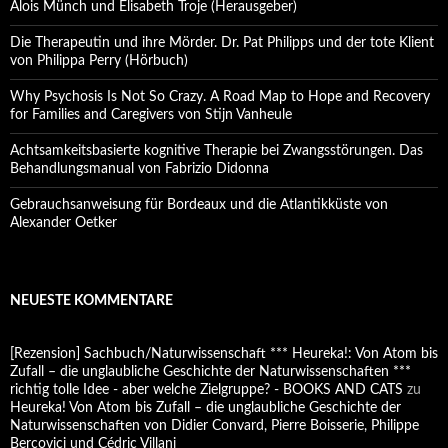
Alois Münch und Elisabeth Troje (Herausgeber)
Die Therapeutin und ihre Mörder. Dr. Pat Philipps und der tote Klient
von Philippa Perry (Hörbuch)
Why Psychosis Is Not So Crazy. A Road Map to Hope and Recovery
for Families and Caregivers von Stijn Vanheule
Achtsamkeitsbasierte kognitive Therapie bei Zwangsstörungen. Das
Behandlungsmanual von Fabrizio Didonna
Gebrauchsanweisung für Bordeaux und die Atlantikküste von
Alexander Oetker
NEUESTE KOMMENTARE
[Rezension] Sachbuch/Naturwissenschaft *** Heureka!: Von Atom bis
Zufall – die unglaubliche Geschichte der Naturwissenschaften ***
richtig tolle Idee - aber welche Zielgruppe? - BOOKS AND CATS
zu
Heureka! Von Atom bis Zufall – die unglaubliche Geschichte der
Naturwissenschaften von Didier Convard, Pierre Boisserie, Philippe
Bercovici und Cédric Villani