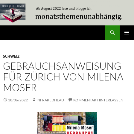
Zum
Inhalt
springen
Suchen
Travel Without Moving
PRIMÄR
MENÜ
SCHWEIZ
GEBRAUCHSANWEISUNG
FÜR ZÜRICH VON MILENA
MOSER
18/06/2022
INFRAREDHEAD
KOMMENTAR HINTERLASSEN