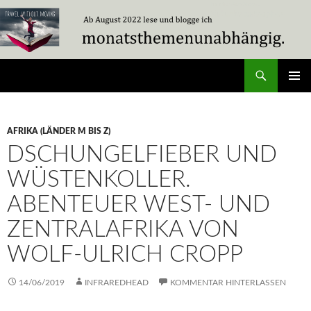
Zum
Inhalt
springen
Suchen
Travel Without Moving
PRIMÄR
MENÜ
AFRIKA (LÄNDER M BIS Z)
DSCHUNGELFIEBER UND
WÜSTENKOLLER.
ABENTEUER WEST- UND
ZENTRALAFRIKA VON
WOLF-ULRICH CROPP
14/06/2019
INFRAREDHEAD
KOMMENTAR HINTERLASSEN