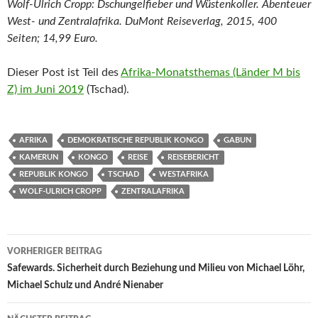
Wolf-Ulrich Cropp: Dschungelfieber und Wüstenkoller. Abenteuer
West- und Zentralafrika. DuMont Reiseverlag, 2015, 400
Seiten; 14,99 Euro.
Dieser Post ist Teil des
Afrika-Monatsthemas (Länder M bis
Z) im Juni 2019
(Tschad).
AFRIKA
DEMOKRATISCHE REPUBLIK KONGO
GABUN
KAMERUN
KONGO
REISE
REISEBERICHT
REPUBLIK KONGO
TSCHAD
WESTAFRIKA
WOLF-ULRICH CROPP
ZENTRALAFRIKA
Beitragsnavigation
VORHERIGER BEITRAG
Safewards. Sicherheit durch Beziehung und Milieu von Michael Löhr,
Michael Schulz und André Nienaber