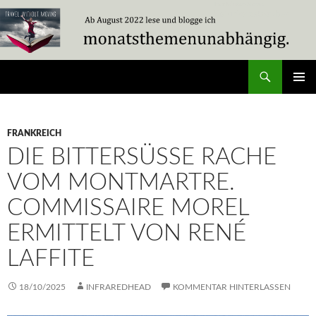
Zum
Inhalt
springen
Suchen
Travel Without Moving
PRIMÄR
MENÜ
FRANKREICH
DIE BITTERSÜSSE RACHE V
OM MONTMARTRE. C
OMMISSAIRE MOREL E
RMITTELT VON RENÉ L
AFFITE
18/10/2025
INFRAREDHEAD
KOMMENTAR HINTERLASSEN