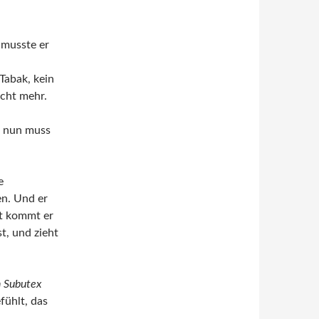
 musste er
Tabak, kein
cht mehr.
d nun muss
e
n. Und er
st kommt er
st, und zieht
n Subutex
fühlt, das