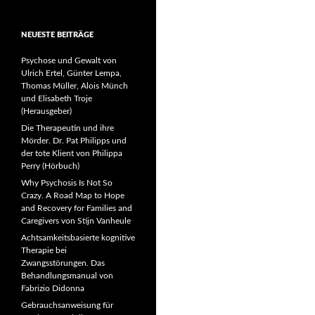
NEUESTE BEITRÄGE
Psychose und Gewalt von
Ulrich Ertel, Günter Lempa,
Thomas Müller, Alois Münch
und Elisabeth Troje
(Herausgeber)
Die Therapeutin und ihre
Mörder. Dr. Pat Philipps und
der tote Klient von Philippa
Perry (Hörbuch)
Why Psychosis Is Not So
Crazy. A Road Map to Hope
and Recovery for Families and
Caregivers von Stijn Vanheule
Achtsamkeitsbasierte kognitive
Therapie bei
Zwangsstörungen. Das
Behandlungsmanual von
Fabrizio Didonna
Gebrauchsanweisung für