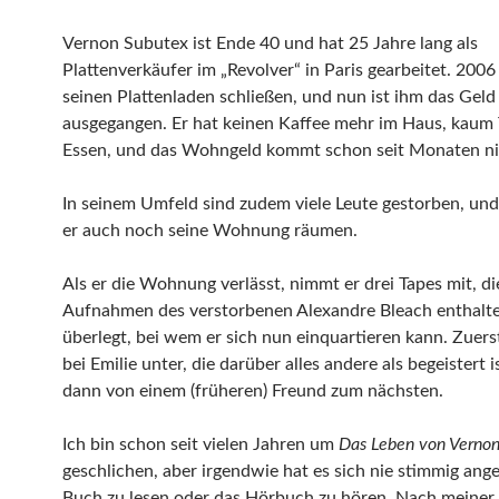
Vernon Subutex ist Ende 40 und hat 25 Jahre lang als
Plattenverkäufer im „Revolver“ in Paris gearbeitet. 2006
seinen Plattenladen schließen, und nun ist ihm das Geld
ausgegangen. Er hat keinen Kaffee mehr im Haus, kaum 
Essen, und das Wohngeld kommt schon seit Monaten ni
In seinem Umfeld sind zudem viele Leute gestorben, un
er auch noch seine Wohnung räumen.
Als er die Wohnung verlässt, nimmt er drei Tapes mit, di
Aufnahmen des verstorbenen Alexandre Bleach enthalte
überlegt, bei wem er sich nun einquartieren kann. Zuer
bei Emilie unter, die darüber alles andere als begeistert i
dann von einem (früheren) Freund zum nächsten.
Ich bin schon seit vielen Jahren um
Das Leben von Verno
geschlichen, aber irgendwie hat es sich nie stimmig ange
Buch zu lesen oder das Hörbuch zu hören. Nach meiner