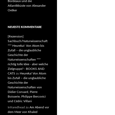
Bordeaux und die
Atlantikküste von Alexander
Oetker
NEUESTE KOMMENTARE
[Rezension]
Sachbuch/Naturwissenschaft
*** Heureka!: Von Atom bis
Zufall – die unglaubliche
Geschichte der
Naturwissenschaften ***
richtig tolle Idee - aber welche
Zielgruppe? - BOOKS AND
CATS
zu
Heureka! Von Atom
bis Zufall – die unglaubliche
Geschichte der
Naturwissenschaften von
Didier Convard, Pierre
Boisserie, Philippe Bercovici
und Cédric Villani
Infraredhead
zu
Am Abend vor
dem Meer von Khaled