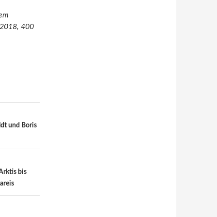
dem
, 2018, 400
ldt und Boris
rktis bis
areis