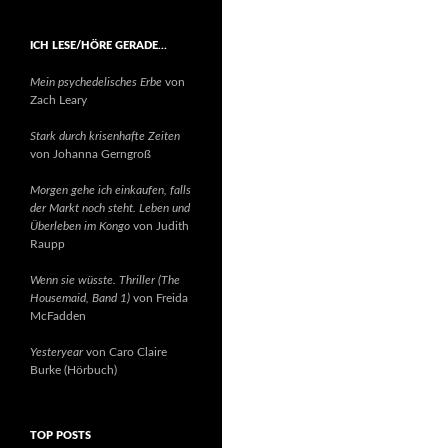
ICH LESE/HÖRE GERADE…
Mein psychedelisches Erbe
von
Zach Leary
Stark durch krisenhafte Zeiten
von Johanna Gerngroß
Morgen gehe ich einkaufen, falls
der Markt noch steht. Leben und
Überleben im Kongo
von Judith
Raupp
Wenn sie wüsste. Thriller (The
Housemaid, Band 1)
von Freida
McFadden
Yesteryear
von Caro Claire
Burke (Hörbuch)
TOP POSTS