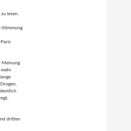
 zu lesen.
is-Stimmung
 Paris
er Meinung
t mehr
Stange
 Drogen,
dentlich
wegt,
nd dritten