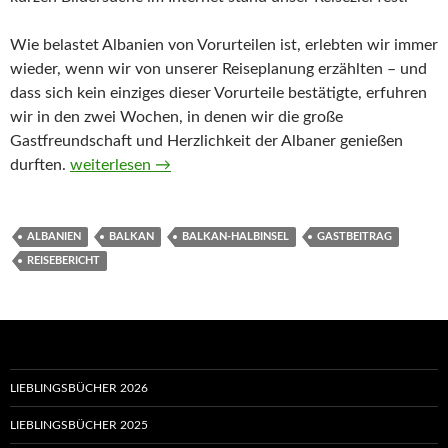
Wie belastet Albanien von Vorurteilen ist, erlebten wir immer
wieder, wenn wir von unserer Reiseplanung erzählten – und
dass sich kein einziges dieser Vorurteile bestätigte, erfuhren
wir in den zwei Wochen, in denen wir die große
Gastfreundschaft und Herzlichkeit der Albaner genießen
Reise durch Albanien – Gastbeitrag von Kleo
durften.
weiterlesen
→
ALBANIEN
BALKAN
BALKAN-HALBINSEL
GASTBEITRAG
REISEBERICHT
LIEBLINGSBÜCHER 2026
LIEBLINGSBÜCHER 2025