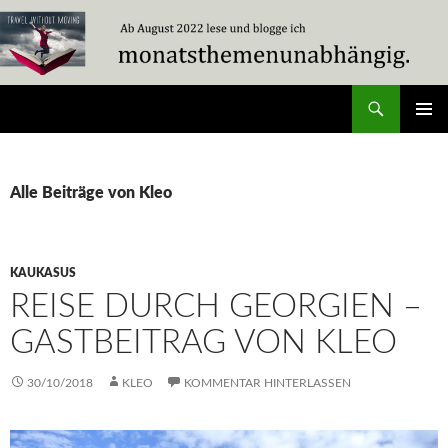
Zum
Inhalt
springen
Suchen
Travel Without Moving
PRIMÄR
MENÜ
Alle Beiträge von Kleo
KAUKASUS
REISE DURCH GEORGIEN –
GASTBEITRAG VON KLEO
30/10/2018
KLEO
KOMMENTAR HINTERLASSEN