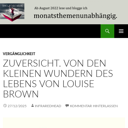
Zum
Inhalt
springen
Suchen
Travel Without Moving
PRIMÄR
MENÜ
VERGÄNGLICHKEIT
ZUVERSICHT. VON DEN
KLEINEN WUNDERN DES
LEBENS VON LOUISE
BROWN
27/12/2025
INFRAREDHEAD
KOMMENTAR HINTERLASSEN