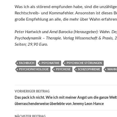
Was ich als störend empfunden habe, sind die unzählige
Rechtschreib- und Kommafehler. Ansonsten ist dieses B
große Empfehlung an alle, die mehr über Wahn erfahren
Peter Hartwich und Arnd Barocka (Herausgeber): Wahn. Def
Psychodynamik – Therapie. Verlag Wissenschaft & Praxis, 
Seiten; 29,90 Euro.
FACHBUCH
PSYCHIATRIE
PSYCHISCHE STÖRUNGEN
PSYCHOPATHOLOGIE
PSYCHOSE
SCHIZOPHRENIE
WAHN
Beitragsnavigation
VORHERIGER BEITRAG
Das pack ich nicht. Wie ich mit meiner Angst um die ganze Welt
überraschenderweise überlebte von Jeremy Leon Hance
NÄCHSTER BEITRAG