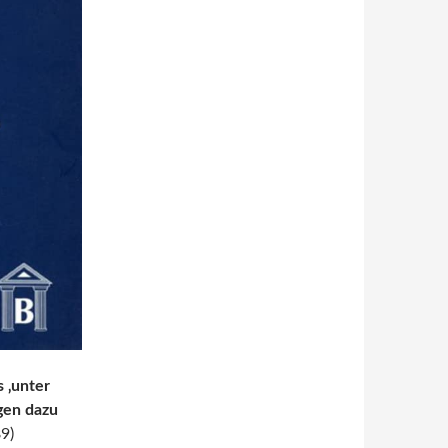
s ‚unter
gen dazu
89)