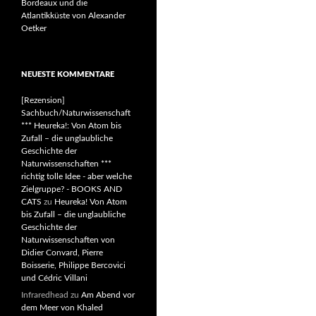
Bordeaux und die
Atlantikküste von Alexander
Oetker
NEUESTE KOMMENTARE
[Rezension]
Sachbuch/Naturwissenschaft
*** Heureka!: Von Atom bis
Zufall – die unglaubliche
Geschichte der
Naturwissenschaften ***
richtig tolle Idee - aber welche
Zielgruppe? - BOOKS AND
CATS
zu
Heureka! Von Atom
bis Zufall – die unglaubliche
Geschichte der
Naturwissenschaften von
Didier Convard, Pierre
Boisserie, Philippe Bercovici
und Cédric Villani
Infraredhead
zu
Am Abend vor
dem Meer von Khaled