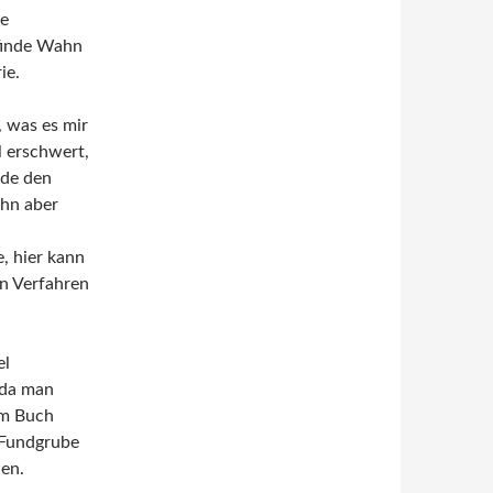
te
finde Wahn
ie.
, was es mir
 erschwert,
nde den
ahn aber
e, hier kann
n Verfahren
el
 da man
em Buch
e Fundgrube
nen.