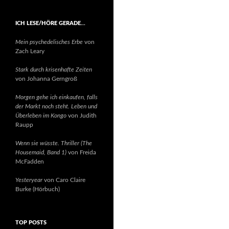
ICH LESE/HÖRE GERADE…
Mein psychedelisches Erbe
von
Zach Leary
Stark durch krisenhafte Zeiten
von Johanna Gerngroß
Morgen gehe ich einkaufen, falls
der Markt noch steht. Leben und
Überleben im Kongo
von Judith
Raupp
Wenn sie wüsste. Thriller (The
Housemaid, Band 1)
von Freida
McFadden
Yesteryear
von Caro Claire
Burke (Hörbuch)
TOP POSTS