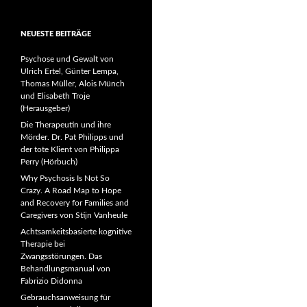
NEUESTE BEITRÄGE
Psychose und Gewalt von
Ulrich Ertel, Günter Lempa,
Thomas Müller, Alois Münch
und Elisabeth Troje
(Herausgeber)
Die Therapeutin und ihre
Mörder. Dr. Pat Philipps und
der tote Klient von Philippa
Perry (Hörbuch)
Why Psychosis Is Not So
Crazy. A Road Map to Hope
and Recovery for Families and
Caregivers von Stijn Vanheule
Achtsamkeitsbasierte kognitive
Therapie bei
Zwangsstörungen. Das
Behandlungsmanual von
Fabrizio Didonna
Gebrauchsanweisung für