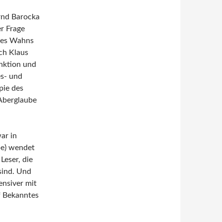
rnd Barocka
r Frage
 des Wahns
ch Klaus
nktion und
s- und
pie des
Aberglaube
ar in
be) wendet
Leser, die
sind. Und
ensiver mit
uf Bekanntes