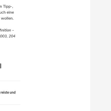
n Tipp-,
uch eine
 wollen.
inition –
2003, 204
 reiste und