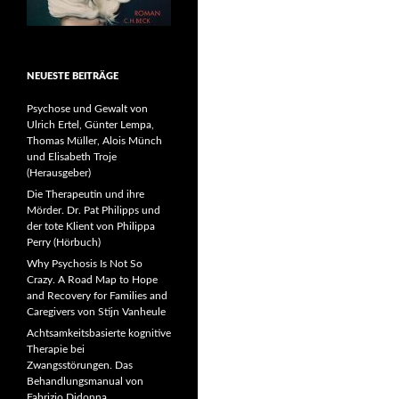
NEUESTE BEITRÄGE
Psychose und Gewalt von
Ulrich Ertel, Günter Lempa,
Thomas Müller, Alois Münch
und Elisabeth Troje
(Herausgeber)
Die Therapeutin und ihre
Mörder. Dr. Pat Philipps und
der tote Klient von Philippa
Perry (Hörbuch)
Why Psychosis Is Not So
Crazy. A Road Map to Hope
and Recovery for Families and
Caregivers von Stijn Vanheule
Achtsamkeitsbasierte kognitive
Therapie bei
Zwangsstörungen. Das
Behandlungsmanual von
Fabrizio Didonna