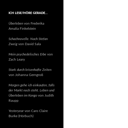
ICH LESE/HÖRE GERADE…
Überleben
von Frederika
Amalia Finkelstein
Schachnovelle. Nach Stefan
Zweig
von David Sala
Mein psychedelisches Erbe
von
Zach Leary
Stark durch krisenhafte Zeiten
von Johanna Gerngroß
Morgen gehe ich einkaufen, falls
der Markt noch steht. Leben und
Überleben im Kongo
von Judith
Raupp
Yesteryear
von Caro Claire
Burke (Hörbuch)