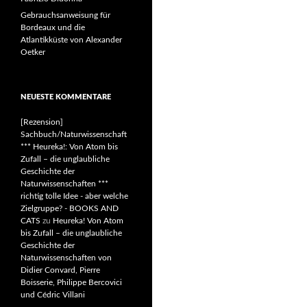
Gebrauchsanweisung für
Bordeaux und die
Atlantikküste von Alexander
Oetker
NEUESTE KOMMENTARE
[Rezension]
Sachbuch/Naturwissenschaft
*** Heureka!: Von Atom bis
Zufall – die unglaubliche
Geschichte der
Naturwissenschaften ***
richtig tolle Idee - aber welche
Zielgruppe? - BOOKS AND
CATS
zu
Heureka! Von Atom
bis Zufall – die unglaubliche
Geschichte der
Naturwissenschaften von
Didier Convard, Pierre
Boisserie, Philippe Bercovici
und Cédric Villani