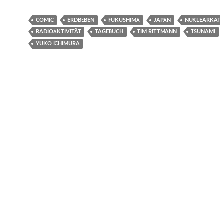
COMIC
ERDBEBEN
FUKUSHIMA
JAPAN
NUKLEARKA
RADIOAKTIVITÄT
TAGEBUCH
TIM RITTMANN
TSUNAMI
YUKO ICHIMURA