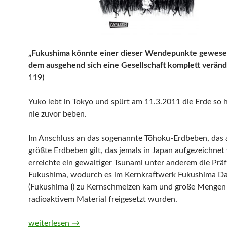
„Fukushima könnte einer dieser Wendepunkte gewesen
dem ausgehend sich eine Gesellschaft komplett veränd
119)
Yuko lebt in Tokyo und spürt am 11.3.2011 die Erde so h
nie zuvor beben.
Im Anschluss an das sogenannte Tōhoku-Erdbeben, das a
größte Erdbeben gilt, das jemals in Japan aufgezeichnet
erreichte ein gewaltiger Tsunami unter anderem die Prä
Fukushima, wodurch es im Kernkraftwerk Fukushima Da
(Fukushima I) zu Kernschmelzen kam und große Mengen
radioaktivem Material freigesetzt wurden.
3/11. Tagebuch nach Fukushima von Yuko Ichimura und
weiterlesen
→