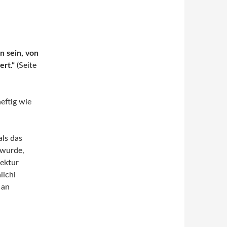
 sein, von
ert.“
(Seite
eftig wie
ls das
 wurde,
fektur
iichi
 an
 Tim Rittmann