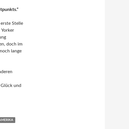
itpunkts.“
erste Stelle
 Yorker
ung
ben, doch im
 noch lange
nderen
, Glück und
AMERIKA