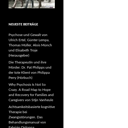
NEUESTE BEITRÄGE
Psychose und Gewalt von
Ulrich Ertel, Günter Lempa,
Thomas Müller, Alois Münch
und Elisabeth Troje
(Herausgeber)
Die Therapeutin und ihre
Mörder. Dr. Pat Philipps und
der tote Klient von Philippa
Perry (Hörbuch)
Why Psychosis Is Not So
Crazy. A Road Map to Hope
and Recovery for Families and
Caregivers von Stijn Vanheule
Achtsamkeitsbasierte kognitive
Therapie bei
Zwangsstörungen. Das
Behandlungsmanual von
Fabrizio Didonna