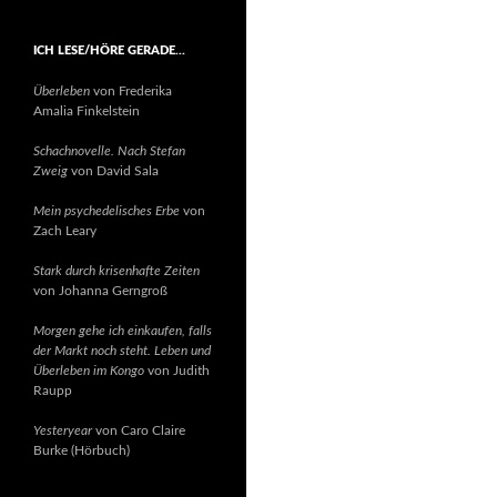
ICH LESE/HÖRE GERADE…
Überleben
von Frederika
Amalia Finkelstein
Schachnovelle. Nach Stefan
Zweig
von David Sala
Mein psychedelisches Erbe
von
Zach Leary
Stark durch krisenhafte Zeiten
von Johanna Gerngroß
Morgen gehe ich einkaufen, falls
der Markt noch steht. Leben und
Überleben im Kongo
von Judith
Raupp
Yesteryear
von Caro Claire
Burke (Hörbuch)