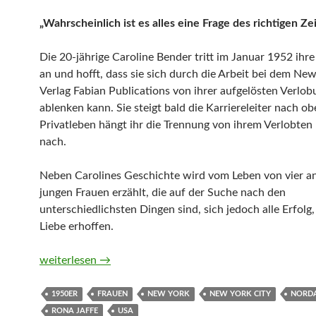
„Wahrscheinlich ist es alles eine Frage des richtigen Ze
Die 20-jährige Caroline Bender tritt im Januar 1952 ihre 
an und hofft, dass sie sich durch die Arbeit bei dem New
Verlag Fabian Publications von ihrer aufgelösten Verlob
ablenken kann. Sie steigt bald die Karriereleiter nach o
Privatleben hängt ihr die Trennung von ihrem Verlobten
nach.
Neben Carolines Geschichte wird vom Leben von vier a
jungen Frauen erzählt, die auf der Suche nach den
unterschiedlichsten Dingen sind, sich jedoch alle Erfolg
Liebe erhoffen.
Das Beste von allem von Rona Jaffe
weiterlesen
→
1950ER
FRAUEN
NEW YORK
NEW YORK CITY
NORD
RONA JAFFE
USA