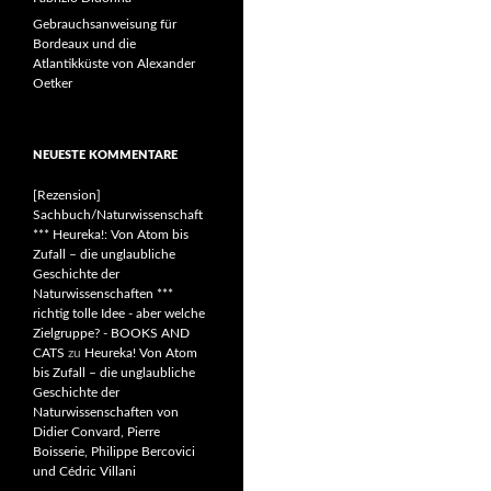
Gebrauchsanweisung für
Bordeaux und die
Atlantikküste von Alexander
Oetker
NEUESTE KOMMENTARE
[Rezension]
Sachbuch/Naturwissenschaft
*** Heureka!: Von Atom bis
Zufall – die unglaubliche
Geschichte der
Naturwissenschaften ***
richtig tolle Idee - aber welche
Zielgruppe? - BOOKS AND
CATS
zu
Heureka! Von Atom
bis Zufall – die unglaubliche
Geschichte der
Naturwissenschaften von
Didier Convard, Pierre
Boisserie, Philippe Bercovici
und Cédric Villani