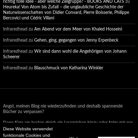
richtig tolle Idee - aber welche Zielgruppe? - BOOKS AND CATS
zu
Heureka! Von Atom bis Zufall – die unglaubliche Geschichte der
Naturwissenschaften von Didier Convard, Pierre Boisserie, Philippe
Bercovici und Cédric Villani
Infraredhead
zu
Am Abend vor dem Meer von Khaled Hosseini
Infraredhead
zu
Gehen, ging, gegangen von Jenny Erpenbeck
Infraredhead
zu
Wir sind dann wohl die Angehörigen von Johann
Scheerer
Infraredhead
zu
Blauschmuck von Katharina Winkler
Angst, meinen Blog nie wiederzufinden und deshalb spannende
Bücher zu verpassen?
Dann füge am besten gleich ein Lesezeichen hinzu oder folge mir per
Diese Website verwendet
Email oder auf Facebook!
funktionale Cookies und