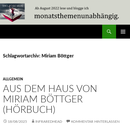
Zum
Inhalt
springen
Suchen
Travel Without Moving
PRIMÄR
MENÜ
Schlagwortarchiv: Miriam Böttger
ALLGEMEIN
AUS DEM HAUS VON
MIRIAM BÖTTGER
(HÖRBUCH)
18/08/2025
INFRAREDHEAD
KOMMENTAR HINTERLASSEN