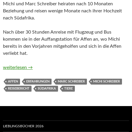
Michi und Marc Schreiber heiraten nach 10 Monaten
Beziehung und reisen wenige Monate nach ihrer Hochzeit
nach Südafrika.
Nach über 30 Stunden Anreise mit Flugzeug und Bus
kommen sie in der Auffangstation für Affen an, wo Michi
bereits in den Vorjahren mitgeholfen und sich in die Affen
verliebt hat.
Unter Affen. Unsere Reise als Freiwilligenhelfer in Südafrika 
weiterlesen
→
AFFEN
ERFAHRUNGEN
MARC SCHREIBER
MICHI SCHREIBER
REISEBERICHT
SÜDAFRIKA
TIERE
LIEBLINGSBÜCHER 2026