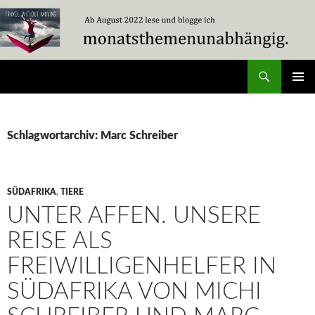
Zum
Inhalt
springen
Suchen
Travel Without Moving
PRIMÄR
MENÜ
Schlagwortarchiv: Marc Schreiber
SÜDAFRIKA
,
TIERE
UNTER AFFEN. UNSERE
REISE ALS
FREIWILLIGENHELFER IN
SÜDAFRIKA VON MICHI