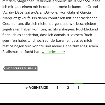
mit dem Magischen Realismus erinnern: Im Jahre 1998 habe
ich mir (aus einem mir heute nicht mehr bekannten) Grund
Von der Liebe und anderen Dämonen
von Gabriel García
Márquez gekauft. Bis dahin konnte ich mit phantastischen
Geschichten, die sich nicht haargenauso wie beschrieben
zugetragen haben könnten, nichts anfangen. Rückblickend
finde ich es sonderbar, dass ich damals zu diesem Buch
gegriffen habe. Und noch sonderbarer ist, dass es mich
restlos begeistern konnte und meine Liebe zum Magischen
Monatsthema „Magischer Realismus“
Realismus entfacht hat.
weiterlesen
→
MAGISCHER REALISMUS
Beitragsnavigation
← VORHERIGE
1
2
3