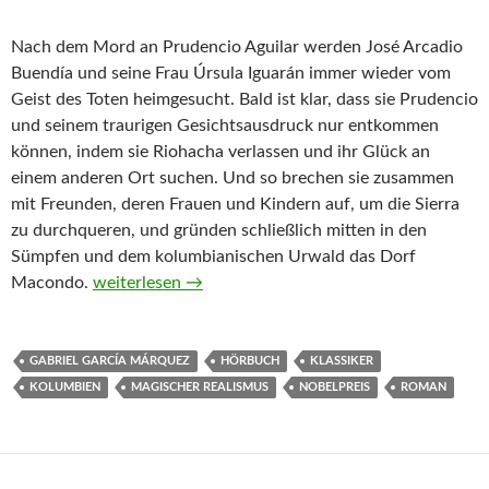
Nach dem Mord an Prudencio Aguilar werden José Arcadio
Buendía und seine Frau Úrsula Iguarán immer wieder vom
Geist des Toten heimgesucht. Bald ist klar, dass sie Prudencio
und seinem traurigen Gesichtsausdruck nur entkommen
können, indem sie Riohacha verlassen und ihr Glück an
einem anderen Ort suchen. Und so brechen sie zusammen
mit Freunden, deren Frauen und Kindern auf, um die Sierra
zu durchqueren, und gründen schließlich mitten in den
Sümpfen und dem kolumbianischen Urwald das Dorf
Hundert Jahre Einsamkeit von Gabriel García Márq
Macondo.
weiterlesen
→
GABRIEL GARCÍA MÁRQUEZ
HÖRBUCH
KLASSIKER
KOLUMBIEN
MAGISCHER REALISMUS
NOBELPREIS
ROMAN