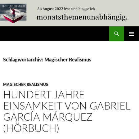
Zum
Inhalt
springen
Suchen
Travel Without Moving
PRIMÄR
MENÜ
Schlagwortarchiv: Magischer Realismus
MAGISCHER REALISMUS
HUNDERT JAHRE
EINSAMKEIT VON GABRIEL
GARCÍA MÁRQUEZ
(HÖRBUCH)