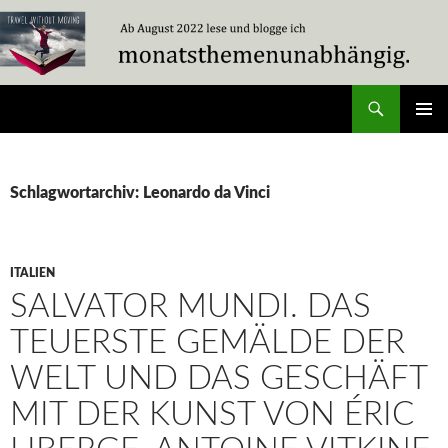
Zum
Inhalt
springen
Suchen
Travel Without Moving
PRIMÄR
MENÜ
Schlagwortarchiv: Leonardo da Vinci
ITALIEN
SALVATOR MUNDI. DAS
TEUERSTE GEMÄLDE DER
WELT UND DAS GESCHÄFT
MIT DER KUNST VON ÉRIC