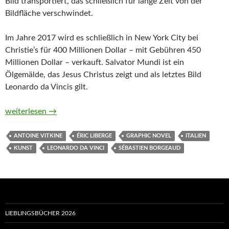
Bild transportiert, das schließlich für lange Zeit von der
Bildfläche verschwindet.
Im Jahre 2017 wird es schließlich in New York City bei
Christie’s für 400 Millionen Dollar – mit Gebühren 450
Millionen Dollar – verkauft. Salvator Mundi ist ein
Ölgemälde, das Jesus Christus zeigt und als letztes Bild
Leonardo da Vincis gilt.
Salvator Mundi. Das teuerste Gemälde der Welt und das Geschä
weiterlesen
→
ANTOINE VITKINE
ÉRIC LIBERGE
GRAPHIC NOVEL
ITALIEN
KUNST
LEONARDO DA VINCI
SÉBASTIEN BORGEAUD
LIEBLINGSBÜCHER 2026