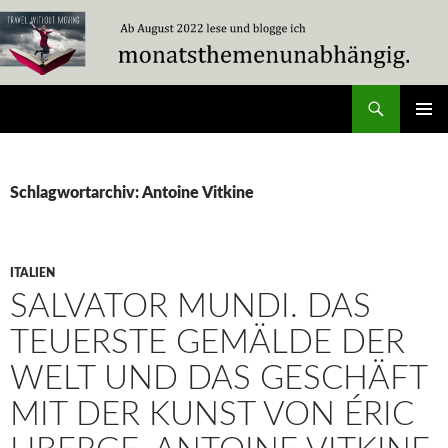
Zum
Inhalt
springen
Suchen
Travel Without Moving
PRIMÄR
MENÜ
Schlagwortarchiv: Antoine Vitkine
ITALIEN
SALVATOR MUNDI. DAS
TEUERSTE GEMÄLDE DER
WELT UND DAS GESCHÄFT
MIT DER KUNST VON ÉRIC