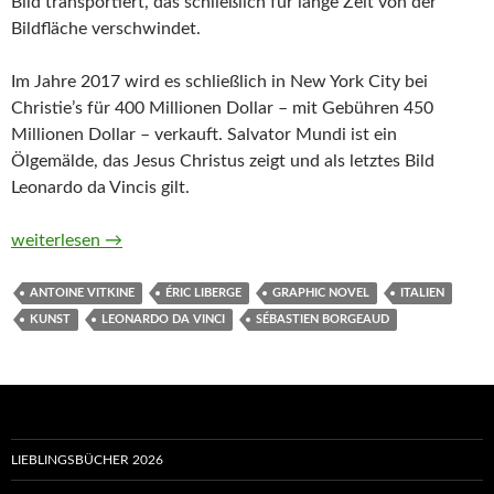
Bild transportiert, das schließlich für lange Zeit von der
Bildfläche verschwindet.
Im Jahre 2017 wird es schließlich in New York City bei
Christie’s für 400 Millionen Dollar – mit Gebühren 450
Millionen Dollar – verkauft. Salvator Mundi ist ein
Ölgemälde, das Jesus Christus zeigt und als letztes Bild
Leonardo da Vincis gilt.
Salvator Mundi. Das teuerste Gemälde der Welt und das Geschä
weiterlesen
→
ANTOINE VITKINE
ÉRIC LIBERGE
GRAPHIC NOVEL
ITALIEN
KUNST
LEONARDO DA VINCI
SÉBASTIEN BORGEAUD
LIEBLINGSBÜCHER 2026