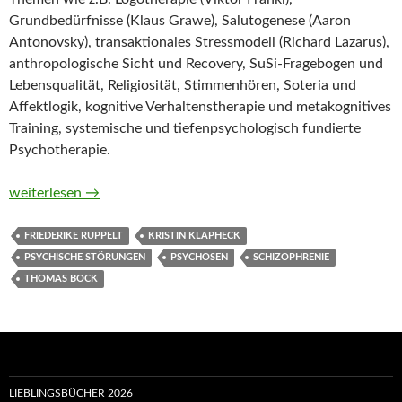
Grundbedürfnisse (Klaus Grawe), Salutogenese (Aaron
Antonovsky), transaktionales Stressmodell (Richard Lazarus),
anthropologische Sicht und Recovery, SuSi-Fragebogen und
Lebensqualität, Religiosität, Stimmenhören, Soteria und
Affektlogik, kognitive Verhaltenstherapie und metakognitives
Training, systemische und tiefenpsychologisch fundierte
Psychotherapie.
Sinnsuche und Genesung. Erfahrungen und Forschungen zum su
weiterlesen
→
FRIEDERIKE RUPPELT
KRISTIN KLAPHECK
PSYCHISCHE STÖRUNGEN
PSYCHOSEN
SCHIZOPHRENIE
THOMAS BOCK
LIEBLINGSBÜCHER 2026