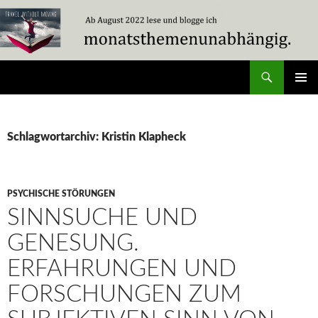
Zum
Inhalt
springen
Suchen
Travel Without Moving
PRIMÄR
MENÜ
Schlagwortarchiv: Kristin Klapheck
PSYCHISCHE STÖRUNGEN
SINNSUCHE UND
GENESUNG.
ERFAHRUNGEN UND
FORSCHUNGEN ZUM