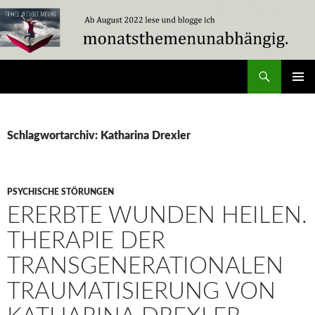
Zum
Inhalt
springen
Suchen
Travel Without Moving
PRIMÄR
MENÜ
Schlagwortarchiv: Katharina Drexler
PSYCHISCHE STÖRUNGEN
ERERBTE WUNDEN HEILEN.
THERAPIE DER
TRANSGENERATIONALEN
TRAUMATISIERUNG VON