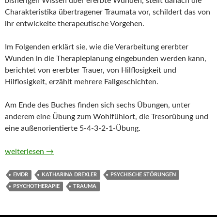
bisherigen Wissen über ererbte Wunden, stellt danach die
Charakteristika übertragener Traumata vor, schildert das von
ihr entwickelte therapeutische Vorgehen.
Im Folgenden erklärt sie, wie die Verarbeitung ererbter
Wunden in die Therapieplanung eingebunden werden kann,
berichtet von ererbter Trauer, von Hilflosigkeit und
Hilflosigkeit, erzählt mehrere Fallgeschichten.
Am Ende des Buches finden sich sechs Übungen, unter
anderem eine Übung zum Wohlfühlort, die Tresorübung und
eine außenorientierte 5-4-3-2-1-Übung.
Ererbte Wunden heilen. Therapie der transgenerationalen Trau
weiterlesen
→
EMDR
KATHARINA DREXLER
PSYCHISCHE STÖRUNGEN
PSYCHOTHERAPIE
TRAUMA