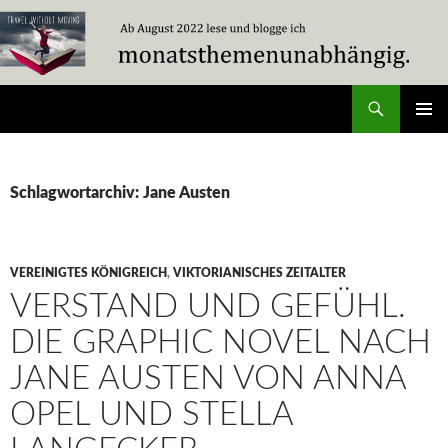
Zum
Inhalt
springen
Suchen
Travel Without Moving
PRIMÄR
MENÜ
Schlagwortarchiv: Jane Austen
VEREINIGTES KÖNIGREICH
,
VIKTORIANISCHES ZEITALTER
VERSTAND UND GEFÜHL.
DIE GRAPHIC NOVEL NACH
JANE AUSTEN VON ANNA
OPEL UND STELLA