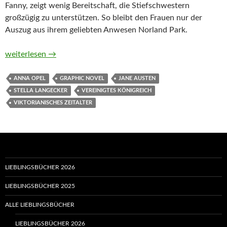
Fanny, zeigt wenig Bereitschaft, die Stiefschwestern
großzügig zu unterstützen. So bleibt den Frauen nur der
Auszug aus ihrem geliebten Anwesen Norland Park.
Verstand und Gefühl. Die Graphic Novel nach Jane Austen von
weiterlesen
→
ANNA OPEL
GRAPHIC NOVEL
JANE AUSTEN
STELLA LANGECKER
VEREINIGTES KÖNIGREICH
VIKTORIANISCHES ZEITALTER
LIEBLINGSBÜCHER 2026
LIEBLINGSBÜCHER 2025
ALLE LIEBLINGSBÜCHER
LIEBLINGSBÜCHER 2026