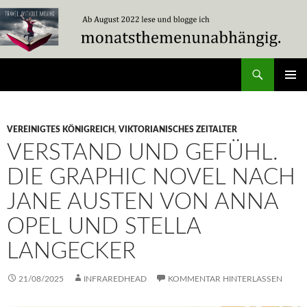
Zum
Inhalt
springen
Suchen
Travel Without Moving
PRIMÄR
MENÜ
VEREINIGTES KÖNIGREICH
,
VIKTORIANISCHES ZEITALTER
VERSTAND UND GEFÜHL.
DIE GRAPHIC NOVEL NACH
JANE AUSTEN VON ANNA
OPEL UND STELLA
LANGECKER
21/08/2025
INFRAREDHEAD
KOMMENTAR HINTERLASSEN