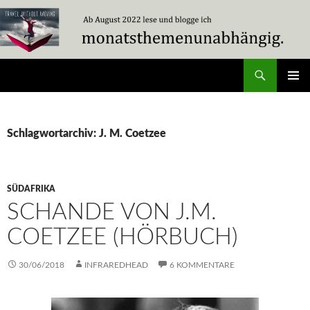
Zum
Inhalt
springen
Suchen
Travel Without Moving
PRIMÄR
MENÜ
Schlagwortarchiv: J. M. Coetzee
SÜDAFRIKA
SCHANDE VON J.M.
COETZEE (HÖRBUCH)
30/06/2018
INFRAREDHEAD
6 KOMMENTARE