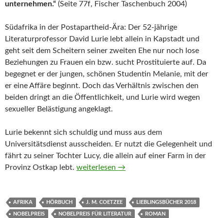
unternehmen.“
(Seite 77f, Fischer Taschenbuch 2004)
Südafrika in der Postapartheid-Ära: Der 52-jährige
Literaturprofessor David Lurie lebt allein in Kapstadt und
geht seit dem Scheitern seiner zweiten Ehe nur noch lose
Beziehungen zu Frauen ein bzw. sucht Prostituierte auf. Da
begegnet er der jungen, schönen Studentin Melanie, mit der
er eine Affäre beginnt. Doch das Verhältnis zwischen den
beiden dringt an die Öffentlichkeit, und Lurie wird wegen
sexueller Belästigung angeklagt.
Lurie bekennt sich schuldig und muss aus dem
Universitätsdienst ausscheiden. Er nutzt die Gelegenheit und
fährt zu seiner Tochter Lucy, die allein auf einer Farm in der
Schande von J.M. Coetzee (Hörbuch)
Provinz Ostkap lebt.
weiterlesen
→
AFRIKA
HÖRBUCH
J. M. COETZEE
LIEBLINGSBÜCHER 2018
NOBELPREIS
NOBELPREIS FÜR LITERATUR
ROMAN