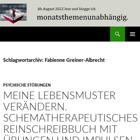
Zum
Inhalt
springen
Suchen
Travel Without Moving
PRIMÄR
MENÜ
Schlagwortarchiv: Fabienne Greiner-Albrecht
PSYCHISCHE STÖRUNGEN
MEINE LEBENSMUSTER
VERÄNDERN.
SCHEMATHERAPEUTISCHES
REINSCHREIBBUCH MIT