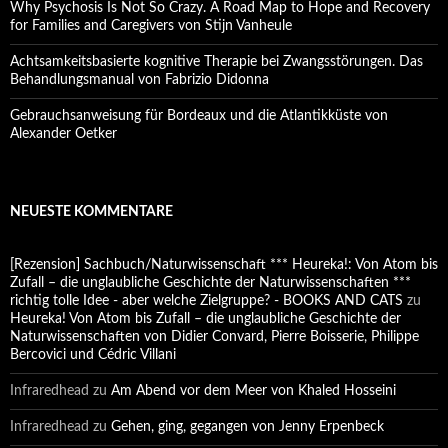
Why Psychosis Is Not So Crazy. A Road Map to Hope and Recovery
for Families and Caregivers von Stijn Vanheule
Achtsamkeitsbasierte kognitive Therapie bei Zwangsstörungen. Das
Behandlungsmanual von Fabrizio Didonna
Gebrauchsanweisung für Bordeaux und die Atlantikküste von
Alexander Oetker
NEUESTE KOMMENTARE
[Rezension] Sachbuch/Naturwissenschaft *** Heureka!: Von Atom bis
Zufall – die unglaubliche Geschichte der Naturwissenschaften ***
richtig tolle Idee - aber welche Zielgruppe? - BOOKS AND CATS
zu
Heureka! Von Atom bis Zufall – die unglaubliche Geschichte der
Naturwissenschaften von Didier Convard, Pierre Boisserie, Philippe
Bercovici und Cédric Villani
Infraredhead
zu
Am Abend vor dem Meer von Khaled Hosseini
Infraredhead
zu
Gehen, ging, gegangen von Jenny Erpenbeck