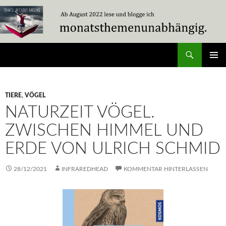
Zum
Inhalt
springen
Suchen
Travel Without Moving
PRIMÄR
MENÜ
TIERE
,
VÖGEL
NATURZEIT VÖGEL.
ZWISCHEN HIMMEL UND
ERDE VON ULRICH SCHMID
28/12/2021
INFRAREDHEAD
KOMMENTAR HINTERLASSEN