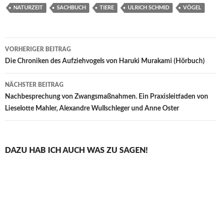
NATURZEIT
SACHBUCH
TIERE
ULRICH SCHMID
VÖGEL
Beitragsnavigation
VORHERIGER BEITRAG
Die Chroniken des Aufziehvogels von Haruki Murakami (Hörbuch)
NÄCHSTER BEITRAG
Nachbesprechung von Zwangsmaßnahmen. Ein Praxisleitfaden von
Lieselotte Mahler, Alexandre Wullschleger und Anne Oster
DAZU HAB ICH AUCH WAS ZU SAGEN!