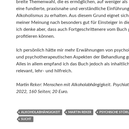
breite Themenwahl, die es ermöglichen, auf weniger als
eine fundierte, praxisnahe und verständliche Einführun
Alkoholismus zu erhalten. Aus diesem Grund eignet sic
meiner Meinung nach besonders gut für Einsteiger in di
ich denke aber, dass auch Fortgeschrittenere vom Buch 
profitieren können.
Ich persönlich hätte mir mehr Erwähnungen von psycho
und psychotherapeutischen Aspekten der Behandlung 
Alles in allem empfand ich das Buch jedoch als inhaltlic
relevant, lehr- und hilfreich.
Martin Reker: Menschen mit Alkoholabhängigkeit. Psychiatr
2022, 160 Seiten; 20 Euro.
ALKOHOLABHÄNGIGKEIT
MARTIN REKER
PSYCHISCHE STÖR
SUCHT