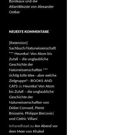
Bordeaux und die
Atlantikküste von Alexander
Oetker
NEUESTE KOMMENTARE
[Rezension]
Sachbuch/Naturwissenschaft
*** Heureka!: Von Atom bis
Zufall – die unglaubliche
Geschichte der
Naturwissenschaften ***
richtig tolle Idee - aber welche
Zielgruppe? - BOOKS AND
CATS
zu
Heureka! Von Atom
bis Zufall – die unglaubliche
Geschichte der
Naturwissenschaften von
Didier Convard, Pierre
Boisserie, Philippe Bercovici
und Cédric Villani
Infraredhead
zu
Am Abend vor
dem Meer von Khaled