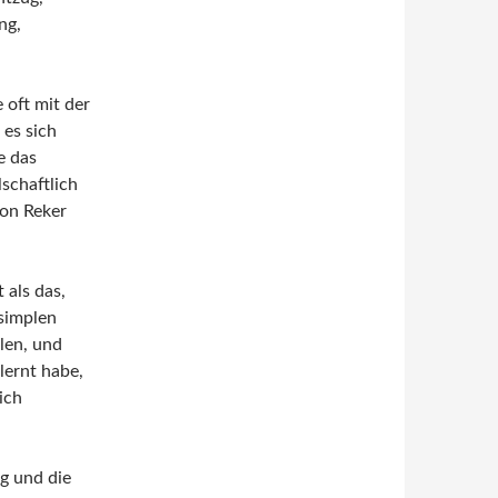
ng,
 oft mit der
es sich
e das
schaftlich
von Reker
 als das,
 simplen
len, und
lernt habe,
ich
g und die