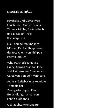
NEUESTE BEITRÄGE
Psychose und Gewalt von
Ulrich Ertel, Günter Lempa,
Thomas Müller, Alois Münch
und Elisabeth Troje
(Herausgeber)
Die Therapeutin und ihre
Mörder. Dr. Pat Philipps und
der tote Klient von Philippa
Perry (Hörbuch)
Why Psychosis Is Not So
Crazy. A Road Map to Hope
and Recovery for Families and
Caregivers von Stijn Vanheule
Achtsamkeitsbasierte kognitive
Therapie bei
Zwangsstörungen. Das
Behandlungsmanual von
Fabrizio Didonna
Gebrauchsanweisung für