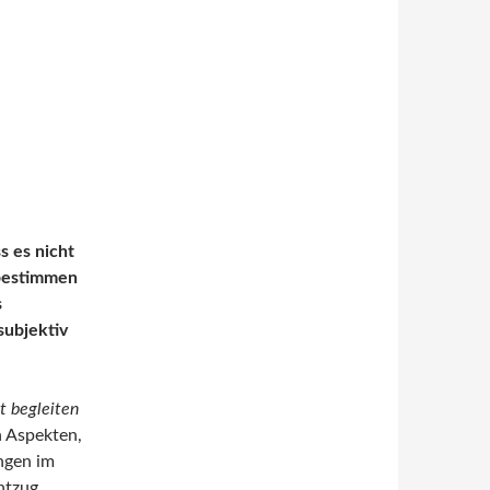
s es nicht
t bestimmen
s
subjektiv
t begleiten
n Aspekten,
ngen im
ntzug,