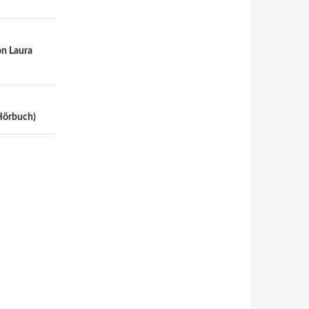
on Laura
(Hörbuch)