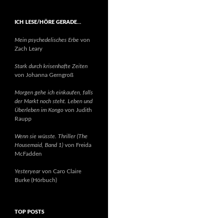
ICH LESE/HÖRE GERADE…
Mein psychedelisches Erbe
von
Zach Leary
Stark durch krisenhafte Zeiten
von Johanna Gerngroß
Morgen gehe ich einkaufen, falls
der Markt noch steht. Leben und
Überleben im Kongo
von Judith
Raupp
Wenn sie wüsste. Thriller (The
Housemaid, Band 1)
von Freida
McFadden
Yesteryear
von Caro Claire
Burke (Hörbuch)
TOP POSTS