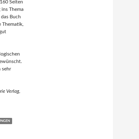
 160 Seiten
g ins Thema
h das Buch
e Thematik,
gut
logischen
gewünscht.
h sehr
ie Verlag,
UNGEN