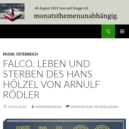
Zum
Inhalt
springen
Suchen
Travel Without Moving
PRIMÄR
MENÜ
MUSIK
,
ÖSTERREICH
FALCO. LEBEN UND
STERBEN DES HANS
HÖLZEL VON ARNULF
RÖDLER
25/01/2023
INFRAREDHEAD
KOMMENTAR HINTERLASSEN