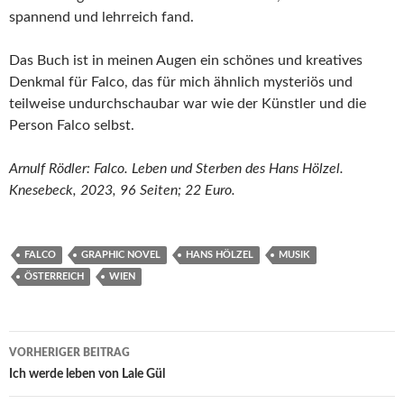
spannend und lehrreich fand.
Das Buch ist in meinen Augen ein schönes und kreatives
Denkmal für Falco, das für mich ähnlich mysteriös und
teilweise undurchschaubar war wie der Künstler und die
Person Falco selbst.
Arnulf Rödler: Falco. Leben und Sterben des Hans Hölzel.
Knesebeck, 2023, 96 Seiten; 22 Euro.
FALCO
GRAPHIC NOVEL
HANS HÖLZEL
MUSIK
ÖSTERREICH
WIEN
Beitragsnavigation
VORHERIGER BEITRAG
Ich werde leben von Lale Gül