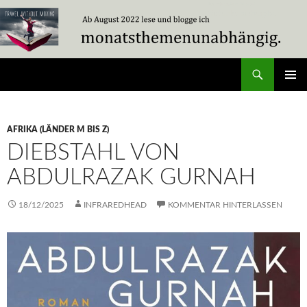
Zum
Inhalt
springen
Suchen
Travel Without Moving
PRIMÄR
MENÜ
AFRIKA (LÄNDER M BIS Z)
DIEBSTAHL VON
ABDULRAZAK GURNAH
18/12/2025
INFRAREDHEAD
KOMMENTAR HINTERLASSEN