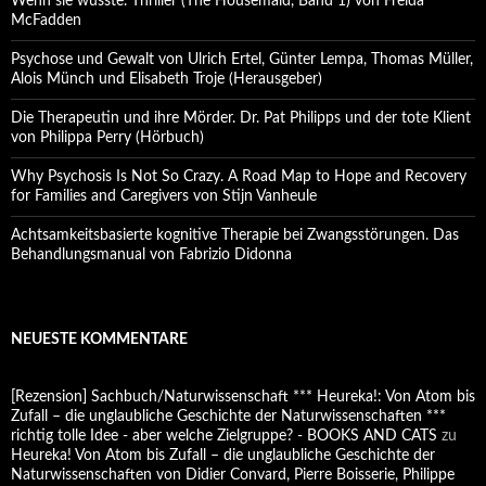
Wenn sie wüsste. Thriller (The Housemaid, Band 1) von Freida
McFadden
Psychose und Gewalt von Ulrich Ertel, Günter Lempa, Thomas Müller,
Alois Münch und Elisabeth Troje (Herausgeber)
Die Therapeutin und ihre Mörder. Dr. Pat Philipps und der tote Klient
von Philippa Perry (Hörbuch)
Why Psychosis Is Not So Crazy. A Road Map to Hope and Recovery
for Families and Caregivers von Stijn Vanheule
Achtsamkeitsbasierte kognitive Therapie bei Zwangsstörungen. Das
Behandlungsmanual von Fabrizio Didonna
NEUESTE KOMMENTARE
[Rezension] Sachbuch/Naturwissenschaft *** Heureka!: Von Atom bis
Zufall – die unglaubliche Geschichte der Naturwissenschaften ***
richtig tolle Idee - aber welche Zielgruppe? - BOOKS AND CATS
zu
Heureka! Von Atom bis Zufall – die unglaubliche Geschichte der
Naturwissenschaften von Didier Convard, Pierre Boisserie, Philippe