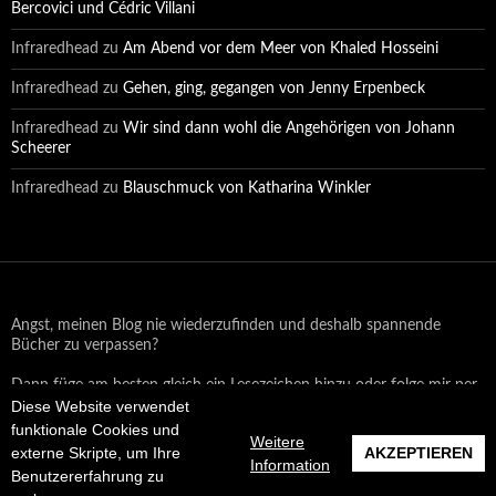
Bercovici und Cédric Villani
Infraredhead
zu
Am Abend vor dem Meer von Khaled Hosseini
Infraredhead
zu
Gehen, ging, gegangen von Jenny Erpenbeck
Infraredhead
zu
Wir sind dann wohl die Angehörigen von Johann
Scheerer
Infraredhead
zu
Blauschmuck von Katharina Winkler
Angst, meinen Blog nie wiederzufinden und deshalb spannende
Bücher zu verpassen?
Dann füge am besten gleich ein Lesezeichen hinzu oder folge mir per
Diese Website verwendet
Email oder auf Facebook!
funktionale Cookies und
Weitere
externe Skripte, um Ihre
AKZEPTIEREN
Information
Benutzererfahrung zu