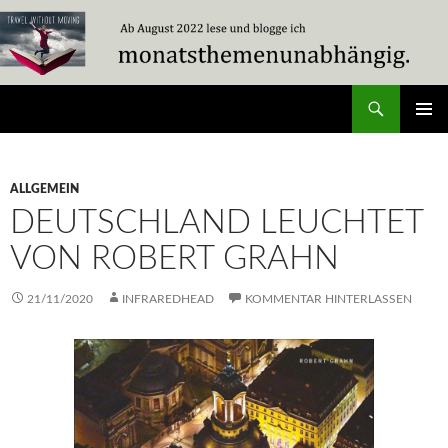
Zum
Inhalt
springen
Suchen
Travel Without Moving
PRIMÄR
MENÜ
ALLGEMEIN
DEUTSCHLAND LEUCHTET
VON ROBERT GRAHN
21/11/2020
INFRAREDHEAD
KOMMENTAR HINTERLASSEN