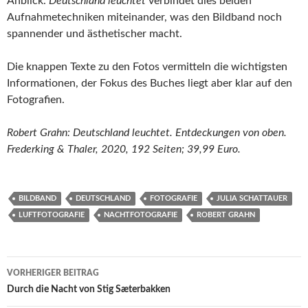
Anblick.
Deutschland leuchtet
verbindet dies beiden
Aufnahmetechniken miteinander, was den Bildband noch
spannender und ästhetischer macht.
Die knappen Texte zu den Fotos vermitteln die wichtigsten
Informationen, der Fokus des Buches liegt aber klar auf den
Fotografien.
Robert Grahn: Deutschland leuchtet. Entdeckungen von oben.
Frederking & Thaler, 2020, 192 Seiten; 39,99 Euro.
BILDBAND
DEUTSCHLAND
FOTOGRAFIE
JULIA SCHATTAUER
LUFTFOTOGRAFIE
NACHTFOTOGRAFIE
ROBERT GRAHN
Beitragsnavigation
VORHERIGER BEITRAG
Durch die Nacht von Stig Sæterbakken