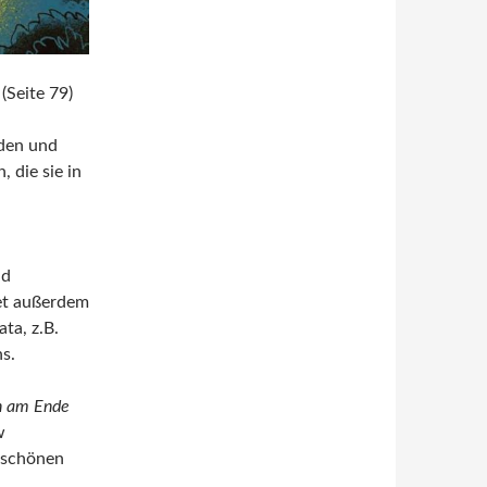
(Seite 79)
äden und
 die sie in
nd
tet außerdem
ta, z.B.
s.
n am Ende
w
 schönen