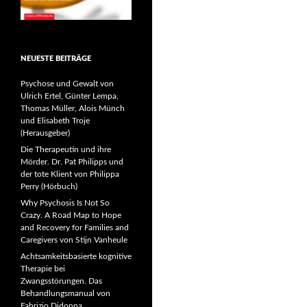
NEUESTE BEITRÄGE
Psychose und Gewalt von
Ulrich Ertel, Günter Lempa,
Thomas Müller, Alois Münch
und Elisabeth Troje
(Herausgeber)
Die Therapeutin und ihre
Mörder. Dr. Pat Philipps und
der tote Klient von Philippa
Perry (Hörbuch)
Why Psychosis Is Not So
Crazy. A Road Map to Hope
and Recovery for Families and
Caregivers von Stijn Vanheule
Achtsamkeitsbasierte kognitive
Therapie bei
Zwangsstörungen. Das
Behandlungsmanual von
Fabrizio Didonna