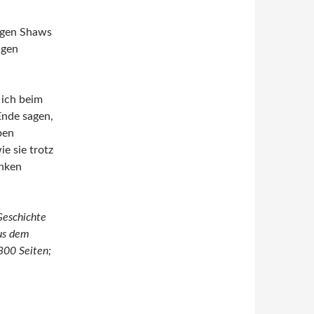
ungen Shaws
igen
 ich beim
Ende sagen,
ben
e sie trotz
enken
Geschichte
Aus dem
300 Seiten;