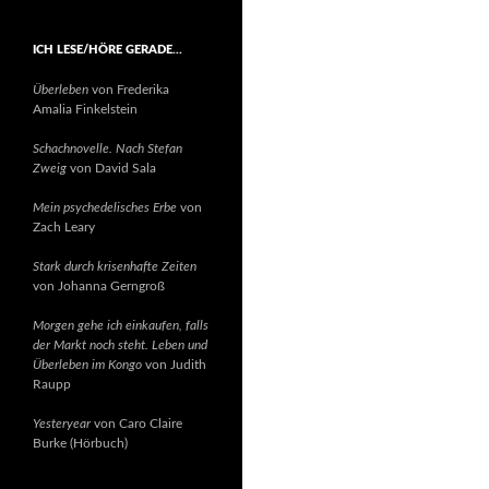
ICH LESE/HÖRE GERADE…
Überleben
von Frederika
Amalia Finkelstein
Schachnovelle. Nach Stefan
Zweig
von David Sala
Mein psychedelisches Erbe
von
Zach Leary
Stark durch krisenhafte Zeiten
von Johanna Gerngroß
Morgen gehe ich einkaufen, falls
der Markt noch steht. Leben und
Überleben im Kongo
von Judith
Raupp
Yesteryear
von Caro Claire
Burke (Hörbuch)