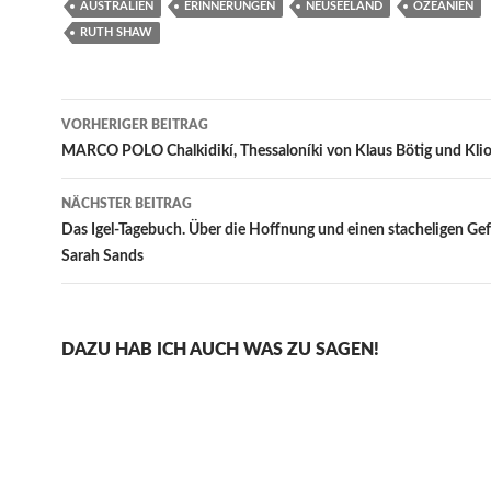
AUSTRALIEN
ERINNERUNGEN
NEUSEELAND
OZEANIEN
RUTH SHAW
Beitragsnavigation
VORHERIGER BEITRAG
MARCO POLO Chalkidikí, Thessaloníki von Klaus Bötig und Klio
NÄCHSTER BEITRAG
Das Igel-Tagebuch. Über die Hoffnung und einen stacheligen Ge
Sarah Sands
DAZU HAB ICH AUCH WAS ZU SAGEN!