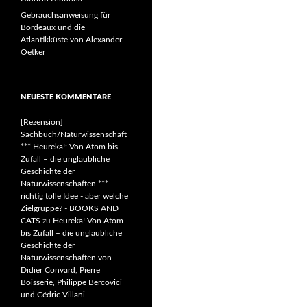
Gebrauchsanweisung für
Bordeaux und die
Atlantikküste von Alexander
Oetker
NEUESTE KOMMENTARE
[Rezension]
Sachbuch/Naturwissenschaft
*** Heureka!: Von Atom bis
Zufall – die unglaubliche
Geschichte der
Naturwissenschaften ***
richtig tolle Idee - aber welche
Zielgruppe? - BOOKS AND
CATS
zu
Heureka! Von Atom
bis Zufall – die unglaubliche
Geschichte der
Naturwissenschaften von
Didier Convard, Pierre
Boisserie, Philippe Bercovici
und Cédric Villani