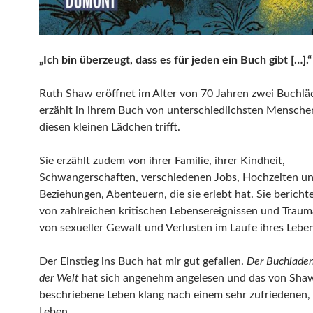
„Ich bin überzeugt, dass es für jeden ein Buch gibt […].“
Ruth Shaw eröffnet im Alter von 70 Jahren zwei Buchl
erzählt in ihrem Buch von unterschiedlichsten Menschen,
diesen kleinen Lädchen trifft.
Sie erzählt zudem von ihrer Familie, ihrer Kindheit,
Schwangerschaften, verschiedenen Jobs, Hochzeiten u
Beziehungen, Abenteuern, die sie erlebt hat. Sie berich
von zahlreichen kritischen Lebensereignissen und Trauma
von sexueller Gewalt und Verlusten im Laufe ihres Leben
Der Einstieg ins Buch hat mir gut gefallen.
Der Buchlade
der Welt
hat sich angenehm angelesen und das von Sha
beschriebene Leben klang nach einem sehr zufriedenen,
Leben.