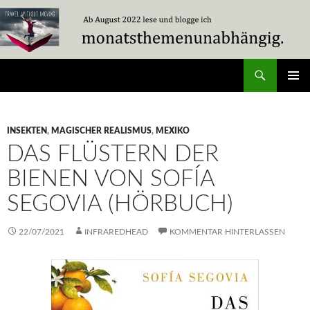
Zum
Inhalt
springen
Suchen
Travel Without Moving
PRIMÄR
MENÜ
INSEKTEN
,
MAGISCHER REALISMUS
,
MEXIKO
DAS FLÜSTERN DER
BIENEN VON SOFÍA
SEGOVIA (HÖRBUCH)
22/07/2021
INFRAREDHEAD
KOMMENTAR HINTERLASSEN