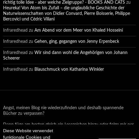
richtig tolle Idee - aber welche Zielgruppe? - BOOKS AND CATS
zu
Heureka! Von Atom bis Zufall – die unglaubliche Geschichte der
Naturwissenschaften von Didier Convard, Pierre Boisserie, Philippe
Bercovici und Cédric Villani
Infraredhead
zu
Am Abend vor dem Meer von Khaled Hosseini
Infraredhead
zu
Gehen, ging, gegangen von Jenny Erpenbeck
Infraredhead
zu
Wir sind dann wohl die Angehörigen von Johann
Scheerer
Infraredhead
zu
Blauschmuck von Katharina Winkler
Angst, meinen Blog nie wiederzufinden und deshalb spannende
Bücher zu verpassen?
Dann füge am besten gleich ein Lesezeichen hinzu oder folge mir per
Diese Website verwendet
Email oder auf Facebook!
funktionale Cookies und