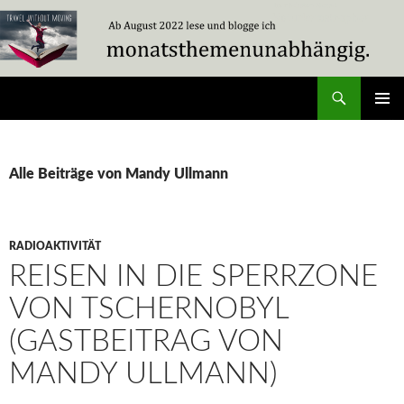
Zum
Inhalt
springen
Suchen
Travel Without Moving
PRIMÄR
MENÜ
Alle Beiträge von Mandy Ullmann
RADIOAKTIVITÄT
REISEN IN DIE SPERRZONE
VON TSCHERNOBYL
(GASTBEITRAG VON
MANDY ULLMANN)