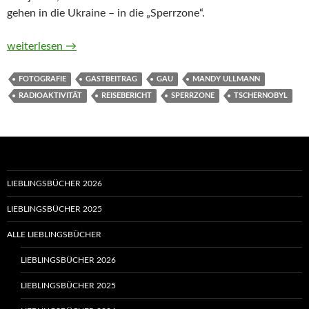
gehen in die Ukraine – in die „Sperrzone“.
Reisen in die Sperrzone von Tschernobyl (Gastbeitrag von Ma
weiterlesen
→
FOTOGRAFIE
GASTBEITRAG
GAU
MANDY ULLMANN
RADIOAKTIVITÄT
REISEBERICHT
SPERRZONE
TSCHERNOBYL
LIEBLINGSBÜCHER 2026
LIEBLINGSBÜCHER 2025
ALLE LIEBLINGSBÜCHER
LIEBLINGSBÜCHER 2026
LIEBLINGSBÜCHER 2025