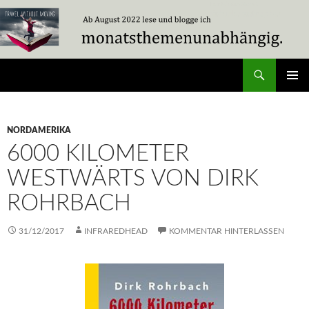
Zum
Inhalt
springen
Suchen
Travel Without Moving
PRIMÄR
MENÜ
NORDAMERIKA
6000 KILOMETER
WESTWÄRTS VON DIRK
ROHRBACH
31/12/2017
INFRAREDHEAD
KOMMENTAR HINTERLASSEN