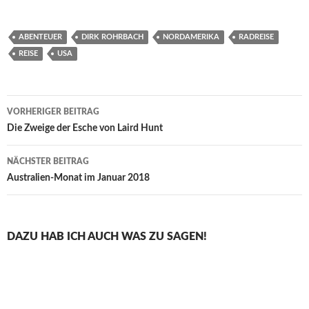
ABENTEUER
DIRK ROHRBACH
NORDAMERIKA
RADREISE
REISE
USA
Beitragsnavigation
VORHERIGER BEITRAG
Die Zweige der Esche von Laird Hunt
NÄCHSTER BEITRAG
Australien-Monat im Januar 2018
DAZU HAB ICH AUCH WAS ZU SAGEN!